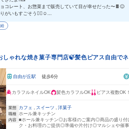
ョコレート、お惣菜まで販売していて目が幸せだった〜🍫😌
もすごそう❤️‍🔥☺️
もみんな優しく教えてくれたらから、未経験でも長く居心地良
支給
おしゃれな焼き菓子専門店🍃髪色ピアス自由でネ
自由が丘駅
徒歩6分
カラフルネイルOK
髪色カラフルOK
ピアス複数OK
カフェ
,
スイーツ
,
洋菓子
業態
ホール兼キッチン
職種
■ホール兼キッチン◎お客様のご案内◎商品の盛り付
内容
ク・お料理のご提供◎準備や片付け◎マルシェや催