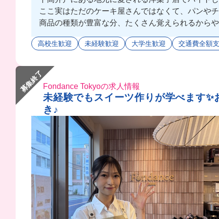
ここ実はただのケーキ屋さんではなくて、パンやチ
商品の種類が豊富な分、たくさん覚えられるからやりがい
シェフはとても話しやすい雰囲気の方で、先輩たち
高校生歓迎
未経験歓迎
大学生歓迎
交通費全額
募集終了
Fondance Tokyoの求人情報
未経験でもスイーツ作りが学べます✨
き♪