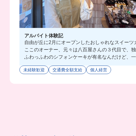
アルバイト体験記
自由が丘に2月にオープンしたおしゃれなスイーツ
ここのオーナー、元々は八百屋さんの３代目で、独学
ふわっふわのシフォンケーキが有名なんだけど、一
少数精鋭でホールもキッチンも両方経験できるから
未経験歓迎
交通費全額支給
個人経営
常連さんも多くて、スタッフとお客様とのアットホーム
スイーツ好きには特に必見なお店だよ🤗✊🏻