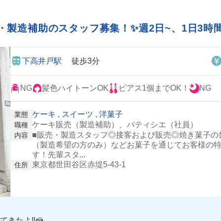
・製造補助のスタッフ募集！✨週2日~、1日3時
下高井戸駅
徒歩3分
NG
髪色ハイトーンOK
ピアス1個までOK！
NG
ケーキ
,
スイーツ
,
洋菓子
業態
ケーキ販売（製造補助）、パティシエ（社員）
職種
■販売・製造スタッフ◎接客および販売◎焼き菓子の
内容
（製造希望の方のみ）などお菓子を通じてお客様の
す！先輩スタ...
東京都世田谷区赤堤5-43-1
住所
たよ‼️🍰