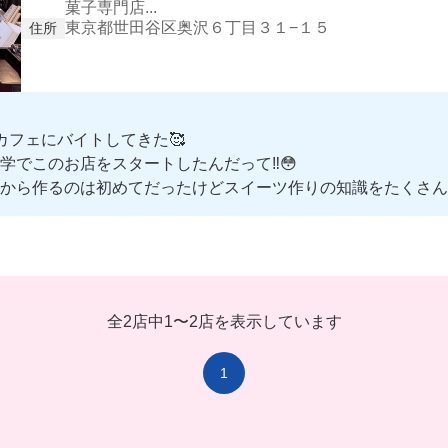
菓子専門店...
東京都世田谷区奥沢６丁目３１−１５
住所
カフェにバイトしてきた🥰
でこのお店をスタートしたんだって‼️😳
から作るのは初めてだったけどスイーツ作りの知識をたくさん教
、お店づくりをたくさん学べそう😍
で温かい空間がとにかく居心地よすぎ🥹❤️‍🔥
全2店中
1
〜
2店を表示しています
1