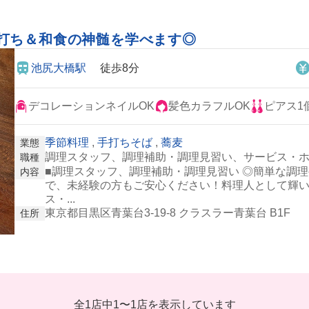
打ち＆和食の神髄を学べます◎
池尻大橋駅
徒歩8分
デコレーションネイルOK
髪色カラフルOK
ピアス1
季節料理
,
手打ちそば
,
蕎麦
業態
調理スタッフ、調理補助・調理見習い、サービス・
職種
■調理スタッフ、調理補助・調理見習い ◎簡単な調理
内容
で、未経験の方もご安心ください！料理人として輝い
ス・...
東京都目黒区青葉台3-19-8 クラスラー青葉台 B1F
住所
全1店中
1
〜
1店を表示しています