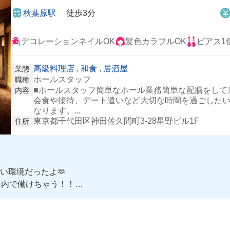
秋葉原駅
徒歩3分
デコレーションネイルOK
髪色カラフルOK
ピアス1
高級料理店
,
和食
,
居酒屋
業態
ホールスタッフ
職種
■ホールスタッフ簡単なホール業務簡単な配膳をして
内容
会食や接待、デート遣いなど大切な時間を過ごした
なります。...
東京都千代田区神田佐久間町3-28星野ビル1F
住所
い環境だったよ🫶
店内で働けちゃう！！
中だよ！🤭
ている方もいるみたいだから、Wワークにもおすすめできちゃう🥹