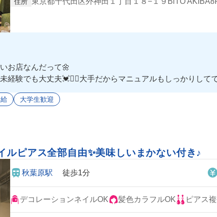
東京都千代田区外神田１丁目１８−１９BiTO AKIBA8
住所
いお店なんだって🌼
験でも大丈夫💓✌🏻大手だからマニュアルもしっかりしてて、超
⭐️
支給
大学生歓迎
イルピアス全部自由✨美味しいまかない付き♪
秋葉原駅
徒歩1分
デコレーションネイルOK
髪色カラフルOK
ピアス複