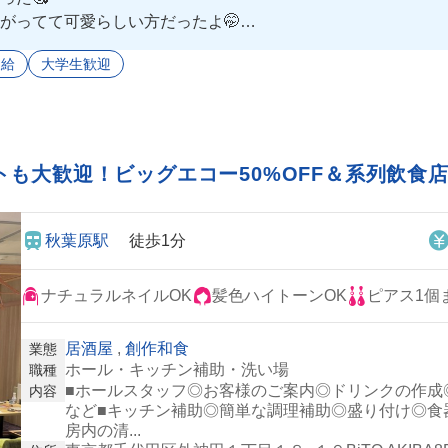
がってて可愛らしい方だったよ🤭
終始和やかな雰囲気だったよ💕
支給
大学生歓迎
も大歓迎！ビッグエコー50%OFF＆系列飲食店2
秋葉原駅
徒歩1分
ナチュラルネイルOK
髪色ハイトーンOK
ピアス1個
居酒屋
,
創作和食
業態
ホール・キッチン補助・洗い場
職種
■ホールスタッフ◎お客様のご案内◎ドリンクの作成
内容
など■キッチン補助◎簡単な調理補助◎盛り付け◎食
房内の清...