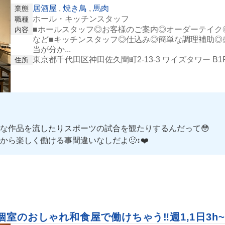
居酒屋
,
焼き鳥
,
馬肉
業態
ホール・キッチンスタッフ
職種
■ホールスタッフ◎お客様のご案内◎オーダーテイク
内容
など■キッチンスタッフ◎仕込み◎簡単な調理補助◎
当が分か...
東京都千代田区神田佐久間町2-13-3 ワイズタワー B1
住所
な作品を流したりスポーツの試合を観たりするんだって😳
楽しく働ける事間違いなしだよ🙂‍↕️❤️
室のおしゃれ和食屋で働けちゃう‼️週1,1日3h