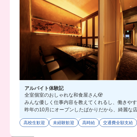
アルバイト体験記
全室個室のおしゃれな和食屋さん🫣
みんな優しく仕事内容を教えてくれるし、働きやす
昨年の10月にオープンしたばかりだから、綺麗な
今回撮影したお店の隣にある別邸でアルバイト募集
高校生歓迎
未経験歓迎
高時給
交通費全額支給
仕事終わり18:00に出勤して、21:30に退勤し
絶品まかない付きの和食屋でバイト始めちゃお🌟