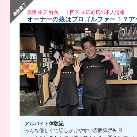
募集終了
個室 串天 鮮魚 二十四区 末広町店の求人情報
オーナーの娘はプロゴルファー！？ア
アルバイト体験記
みんな優しくて話しかけやすい雰囲気🥹🫰🏻