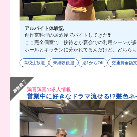
アルバイト体験記
創作京料理の居酒屋でバイトしてきた❣️
ここ完全個室で、接待とか宴会での利用シーンが多
ホールとキッチンに分かれてるんだけど、どちらも未経
同世代も多いから、たくさんバ友も出来ちゃうかも...
高校生歓迎
未経験歓迎
週1からOK
交通費全額
みんなも応募してみない⁉️😉
募集終了
鶏喜鶏喜の求人情報
営業中に好きなドラマ流せる!?髪色ネ