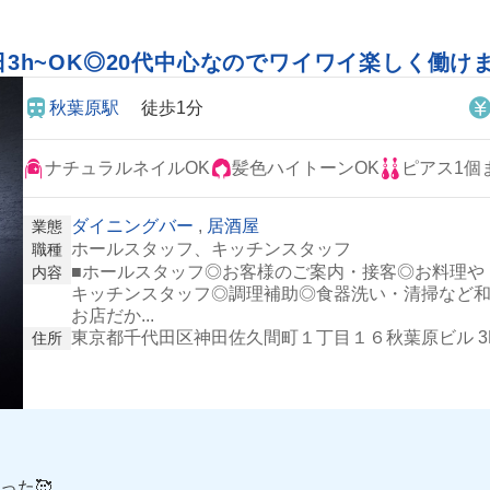
日3h~OK◎20代中心なのでワイワイ楽しく働け
秋葉原駅
徒歩1分
ナチュラルネイルOK
髪色ハイトーンOK
ピアス1個
ダイニングバー
,
居酒屋
業態
ホールスタッフ、キッチンスタッフ
職種
■ホールスタッフ◎お客様のご案内・接客◎お料理や
内容
キッチンスタッフ◎調理補助◎食器洗い・清掃など和
お店だか...
東京都千代田区神田佐久間町１丁目１６秋葉原ビル 3
住所
った🥰