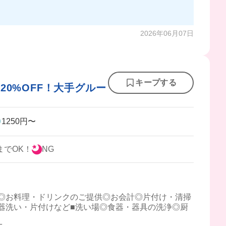
2026年06月07日
キープする
0%OFF！大手グルー
1250円〜
までOK！
NG
◎お料理・ドリンクのご提供◎お会計◎片付け・清掃
器洗い・片付けなど■洗い場◎食器・器具の洗浄◎厨