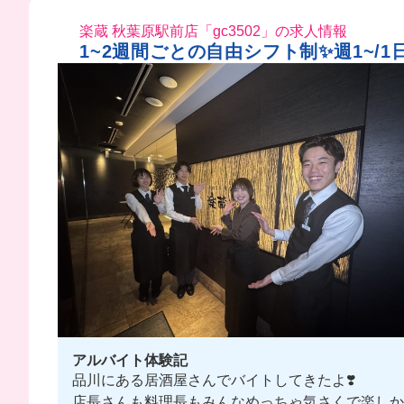
楽蔵 秋葉原駅前店「gc3502」の求人情報
1~2週間ごとの自由シフト制✨週1~/1
アルバイト体験記
品川にある居酒屋さんでバイトしてきたよ❣️
店長さんも料理長もみんなめっちゃ気さくで楽しか