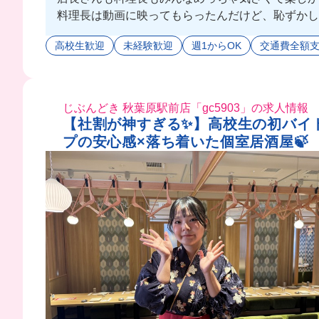
料理長は動画に映ってもらったんだけど、恥ずかし
会社が大きいから今年も新卒の方が何人か入られて
高校生歓迎
未経験歓迎
週1からOK
交通費全額
じぶんどき 秋葉原駅前店「gc5903」の求人情報
【社割が神すぎる✨】高校生の初バイト
プの安心感×落ち着いた個室居酒屋🍃