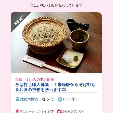
全1店中
1
〜
1店を表示しています
募集終了
東京 土山人の求人情報
そば打ち職人募集！！未経験からそば打ち
＆和食の神髄を学べます◎
池尻大橋駅
徒歩8分
1300円〜
デコレーションネイルOK
髪色カラフルOK