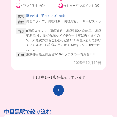
ピアス1個までOK！
タトゥーワンポイントOK
季節料理
,
手打ちそば
,
蕎麦
業態
調理スタッフ、調理補助・調理見習い、サービス・ホ
職種
ール
■調理スタッフ、調理補助・調理見習い ◎簡単な調理
内容
補助 ◎洗い物 ◎配膳などイチから丁寧に教えますの
で、未経験の方もご安心ください！料理人として輝い
ている姿は、お客様の目に留まるはずです。■サービ
ス・...
東京都目黒区青葉台3-19-8 クラスラー青葉台 B1F
住所
2025年12月19日
全1店中
1
〜
1店を表示しています
1
中目黒駅で絞り込む