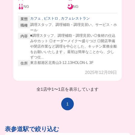
NG
NG
カフェ
,
ビストロ
,
カフェレストラン
業態
調理スタッフ、調理補助・調理見習い、サービス・ホ
職種
ール
■調理スタッフ、調理補助・調理見習い◎食材の仕込
内容
みやカット ◎オーダーメイク〜盛りつけ ◎開店準備
や閉店作業など調理を中心とした、キッチン業務全般
をお願いいたします 。最初は簡単なことから、少し
ずつ仕...
東京都港区北青山3-12₋13HOLON-L 3F
住所
2025年12月09日
全1店中
1
〜
1店を表示しています
1
表参道駅で絞り込む