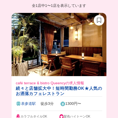
全1店中
1
〜
1店を表示しています
café terrace & bistro Queencyの求人情報
続々と店舗拡大中！短時間勤務OK★人気の
お洒落カフェレストラン
表参道駅
徒歩3分
1300円〜
カラフルネイルOK
髪色ハイトーンOK