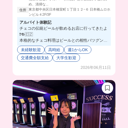
め、清掃な...
東京都中央区日本橋室町１丁目１２−６ 日本橋ムロホ
住所
ンビル４2F/3F
アルバイト体験記
チェコの伝統ビールが飲めるお店に行ってきたよ
❗️🍻🇨🇿
本格的なチェコ料理はビールとの相性バツグンで
めちゃくちゃ美味しい…！
未経験歓迎
高時給
週1からOK
実は、ビールを完璧に注げるようになるには少し
交通費全額支給
大学生歓迎
コツがいるみたい😳
でも安心してください！お店には頼れる先輩がた
2026年06月11日
くさんいるので、「焦らずゆっくり覚えていけば
大丈夫だよ〜！」と温かく迎えてくれます♪
しかも、仕事終わりには嬉しい「お疲れ様ビー
ル」の特典も…！🍺✨
ビール好きな方、楽しい職場で一緒に働きません
か？