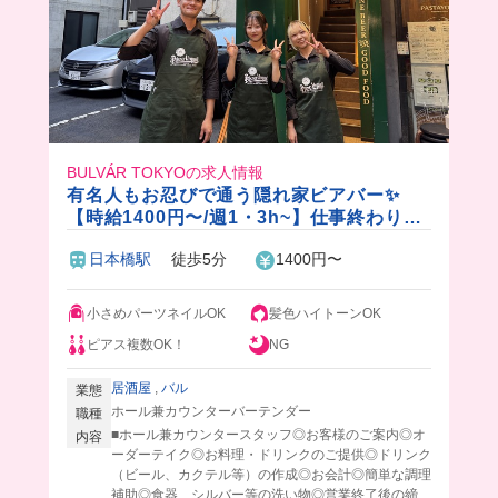
BULVÁR TOKYOの求人情報
有名人もお忍びで通う隠れ家ビアバー✨
【時給1400円〜/週1・3h~】仕事終わりの
ごほうびビール付き🍺仕事もプライベート
日本橋駅
徒歩5分
1400円〜
も楽しく！
小さめパーツネイルOK
髪色ハイトーンOK
ピアス複数OK！
NG
居酒屋
,
バル
業態
ホール兼カウンターバーテンダー
職種
■ホール兼カウンタースタッフ◎お客様のご案内◎オ
内容
ーダーテイク◎お料理・ドリンクのご提供◎ドリンク
（ビール、カクテル等）の作成◎お会計◎簡単な調理
補助◎食器、シルバー等の洗い物◎営業終了後の締