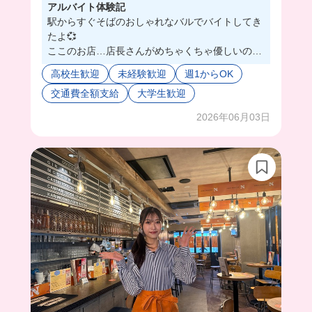
アルバイト体験記
駅からすぐそばのおしゃれなバルでバイトしてき
たよ💞
ここのお店…店長さんがめちゃくちゃ優しいの🥺
❤️
高校生歓迎
未経験歓迎
週1からOK
優しいし細かい所まで気遣いしてくれて普段から
交通費全額支給
大学生歓迎
スタッフさんへの気遣いもちゃんとされてるんだ
ろうなぁっていうのが伝わって来たから安心して
2026年06月03日
働けるバ先だと思う🙂‍↕️