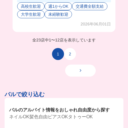
店舗だった👀✨
高校生歓迎
週1からOK
交通費全額支給
料理もおしゃれなものが多くて、目で見てても楽
大学生歓迎
未経験歓迎
しい😊
まかないも同じようにオシャレなものが出てくる
2026年06月01日
から、日替わりで楽しすぎる🥰
スタッフさん優しく教えてくれるから、少しずつ
仕事に打ち込めそう🌟
全23店中
1
〜
12店を表示しています
1
2
バルで絞り込む
バルのアルバイト情報をおしゃれ自由度から探す
ネイルOK
髪色自由
ピアスOK
タトゥーOK