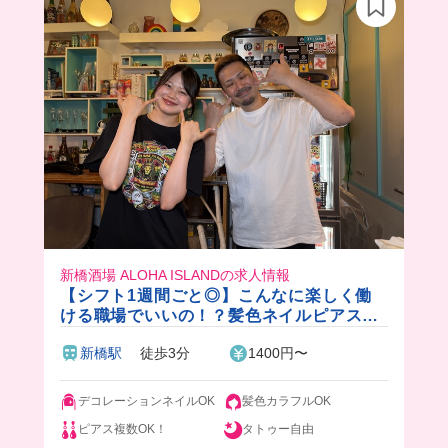
新橋酒場 ALOHA ISLANDの求人情報
【シフト1週間ごと◎】こんなに楽しく働
ける職場でいいの！？髪色ネイルピアス服
装もなんでも自由！✨性別や過去は関係な
新橋駅
徒歩3分
1400円〜
し💓
デコレーションネイルOK
髪色カラフルOK
ピアス複数OK！
タトゥー自由