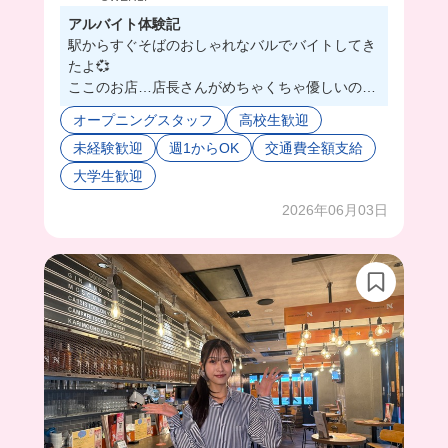
アルバイト体験記
駅からすぐそばのおしゃれなバルでバイトしてき
たよ💞
ここのお店…店長さんがめちゃくちゃ優しいの🥺
❤️
オープニングスタッフ
高校生歓迎
優しいし細かい所まで気遣いしてくれて普段から
未経験歓迎
週1からOK
交通費全額支給
スタッフさんへの気遣いもちゃんとされてるんだ
ろうなぁっていうのが伝わって来たから安心して
大学生歓迎
働けるバ先だと思う🙂‍↕️
2026年06月03日