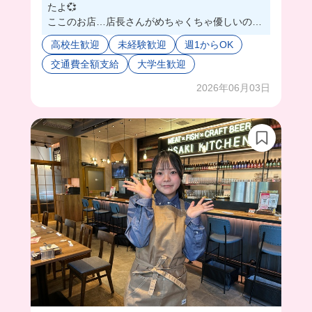
たよ💞
ここのお店…店長さんがめちゃくちゃ優しいの🥺
❤️
高校生歓迎
未経験歓迎
週1からOK
優しいし細かい所まで気遣いしてくれて普段から
交通費全額支給
大学生歓迎
スタッフさんへの気遣いもちゃんとされてるんだ
ろうなぁっていうのが伝わって来たから安心して
2026年06月03日
働けるバ先だと思う🙂‍↕️