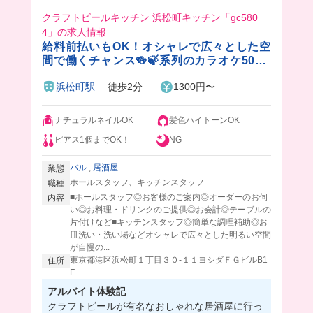
クラフトビールキッチン 浜松町キッチン「gc580
4」の求人情報
給料前払いもOK！オシャレで広々とした空
間で働くチャンス🍻🍃系列のカラオケ50%
OFF＆飲食店20%OFF✨週0日もOKの自由
浜松町駅
徒歩2分
1300円〜
シフト🎵
ナチュラルネイルOK
髪色ハイトーンOK
ピアス1個までOK！
NG
バル
,
居酒屋
業態
ホールスタッフ、キッチンスタッフ
職種
■ホールスタッフ◎お客様のご案内◎オーダーのお伺
内容
い◎お料理・ドリンクのご提供◎お会計◎テーブルの
片付けなど■キッチンスタッフ◎簡単な調理補助◎お
皿洗い・洗い場などオシャレで広々とした明るい空間
が自慢の...
東京都港区浜松町１丁目３０‐１１ヨシダＦＧビルB1
住所
F
アルバイト体験記
クラフトビールが有名なおしゃれな居酒屋に行っ