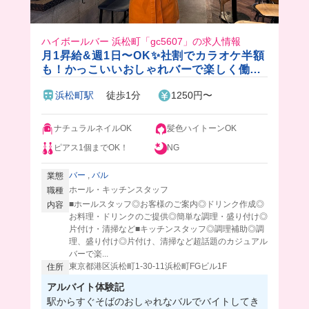
ハイボールバー 浜松町「gc5607」の求人情報
月1昇給&週1日〜OK✨社割でカラオケ半額
も！かっこいいおしゃれバーで楽しく働け
ちゃう✨
浜松町駅
徒歩1分
1250円〜
ナチュラルネイルOK
髪色ハイトーンOK
ピアス1個までOK！
NG
バー
,
バル
業態
ホール・キッチンスタッフ
職種
■ホールスタッフ◎お客様のご案内◎ドリンク作成◎
内容
お料理・ドリンクのご提供◎簡単な調理・盛り付け◎
片付け・清掃など■キッチンスタッフ◎調理補助◎調
理、盛り付け◎片付け、清掃など超話題のカジュアル
バーで楽...
東京都港区浜松町1-30-11浜松町FGビル1F
住所
アルバイト体験記
駅からすぐそばのおしゃれなバルでバイトしてき