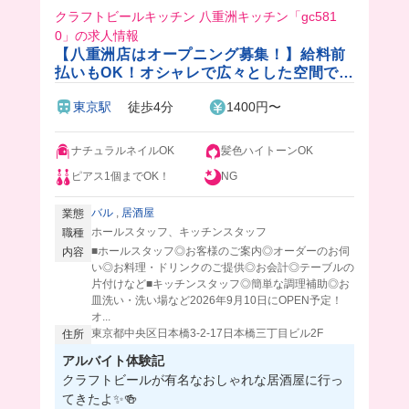
クラフトビールキッチン 八重洲キッチン「gc581
0」の求人情報
【八重洲店はオープニング募集！】給料前
払いもOK！オシャレで広々とした空間で働
くチャンス🍻🍃系列のカラオケ50%OFF＆
東京駅
徒歩4分
1400円〜
飲食店20%OFF✨週0日もOKの自由シフト
🎵
ナチュラルネイルOK
髪色ハイトーンOK
ピアス1個までOK！
NG
バル
,
居酒屋
業態
ホールスタッフ、キッチンスタッフ
職種
■ホールスタッフ◎お客様のご案内◎オーダーのお伺
内容
い◎お料理・ドリンクのご提供◎お会計◎テーブルの
片付けなど■キッチンスタッフ◎簡単な調理補助◎お
皿洗い・洗い場など2026年9月10日にOPEN予定！
オ...
東京都中央区日本橋3-2-17日本橋三丁目ビル2F
住所
アルバイト体験記
クラフトビールが有名なおしゃれな居酒屋に行っ
てきたよ✨🍻