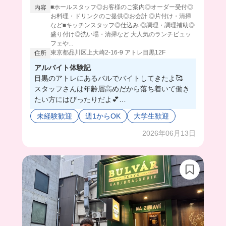
■ホールスタッフ◎お客様のご案内◎オーダー受付◎
内容
お料理・ドリンクのご提供◎お会計 ◎片付け・清掃
など■キッチンスタッフ◎仕込み ◎調理・調理補助◎
盛り付け◎洗い場・清掃など 大人気のランチビュッ
フェや...
東京都品川区上大崎2-16-9 アトレ目黒12F
住所
アルバイト体験記
目黒のアトレにあるバルでバイトしてきたよ🥰
スタッフさんは年齢層高めだから落ち着いて働き
たい方にはぴったりだよ💕
しかもここ、まかないがめっちゃ豪華なの🥲
未経験歓迎
週1からOK
大学生歓迎
やっぱりまかないが美味しいお店で働きたいよね
😤❤️
2026年06月13日