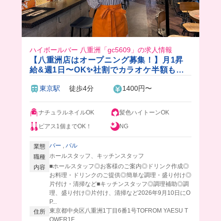
ハイボールバー 八重洲「gc5609」の求人情報
【八重洲店はオープニング募集！】月1昇
給&週1日〜OK✨社割でカラオケ半額も！
かっこいいおしゃれバーで楽しく働けちゃ
東京駅
徒歩4分
1400円〜
う✨
ナチュラルネイルOK
髪色ハイトーンOK
ピアス1個までOK！
NG
バー
,
バル
業態
ホールスタッフ、キッチンスタッフ
職種
■ホールスタッフ◎お客様のご案内◎ドリンク作成◎
内容
お料理・ドリンクのご提供◎簡単な調理・盛り付け◎
片付け・清掃など■キッチンスタッフ◎調理補助◎調
理、盛り付け◎片付け、清掃など2026年9月10日にO
P...
東京都中央区八重洲1丁目6番1号TOFROM YAESU T
住所
OWER1F