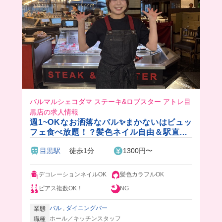
バルマルシェコダマ ステーキ&ロブスター アトレ目
黒店の求人情報
週1~OKなお洒落なバル✨まかないはビュッ
フェ食べ放題！？髪色ネイル自由＆駅直結
で楽々出勤♪
目黒駅
徒歩1分
1300円〜
デコレーションネイルOK
髪色カラフルOK
ピアス複数OK！
NG
バル
,
ダイニングバー
業態
ホール／キッチンスタッフ
職種