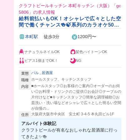
クラフトビールキッチン 本町キッチン（大阪）「gc
5806」の求人情報
給料前払いもOK！オシャレで広々とした空
間で働くチャンス🍻🍃系列のカラオケ50%
OFF＆飲食店20%OFF✨週0日もOKの自由
本町駅
徒歩3分
1200円〜
シフト🎵
ナチュラルネイルOK
髪色ハイトーンOK
ピアス1個までOK！
NG
バル
,
居酒屋
業態
ホールスタッフ、キッチンスタッフ
職種
■ホールスタッフ◎お客様のご案内◎オーダーのお伺
内容
い◎お料理・ドリンクのご提供◎お会計◎テーブルの
片付けなど■キッチンスタッフ◎簡単な調理補助◎お
皿洗い・洗い場などオシャレで広々とした明るい空間
が自慢の...
大阪府大阪市中央区 安土町 3-4-5 本丸田ビル1F
住所
アルバイト体験記
クラフトビールが有名なおしゃれな居酒屋に行っ
てきたよ✨🍻