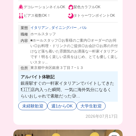
デコレーションネイルOK
髪色カラフルOK
ピアス複数OK！
タトゥーワンポイントOK
イタリアン
,
ダイニングバー
,
バル
業態
ホールスタッフ
職種
■ホールスタッフ◎お客様のご案内◎オーダーのお伺
内容
い◎お料理・ドリンクのご提供◎お会計◎お席の片付
けなど落ち着いた雰囲気のお洒落な一軒家イタリアン
です！明るく楽しい店長をはじめ、とても優しく楽し
いスタッ...
東京都中央区銀座３丁目７−１３
住所
アルバイト体験記
銀座駅すぐの一軒家イタリアンでバイトしてきた
❗️🇮🇹店内入った瞬間、一気に海外気分になるく
らいおしゃれで素敵だった🥲
年上のスタッフさんが多いから、なんでも優しく
未経験歓迎
週1からOK
大学生歓迎
教えてくれてアットホームで温かいから居心地よ
すぎる🤦🏻‍♀️
2026年07月17日
まかないの時には店長がジョークで笑わせてくれ
たり、和やかで...もう一生ここがいい！ってくら
いのバ先だよ🥹