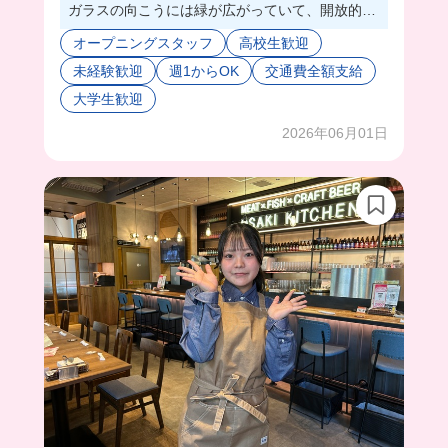
ガラスの向こうには緑が広がっていて、開放的な
店舗だった👀✨
オープニングスタッフ
高校生歓迎
料理もおしゃれなものが多くて、目で見てても楽
未経験歓迎
週1からOK
交通費全額支給
しい😊
まかないも同じようにオシャレなものが出てくる
大学生歓迎
から、日替わりで楽しすぎる🥰
2026年06月01日
スタッフさん優しく教えてくれるから、少しずつ
仕事に打ち込めそう🌟