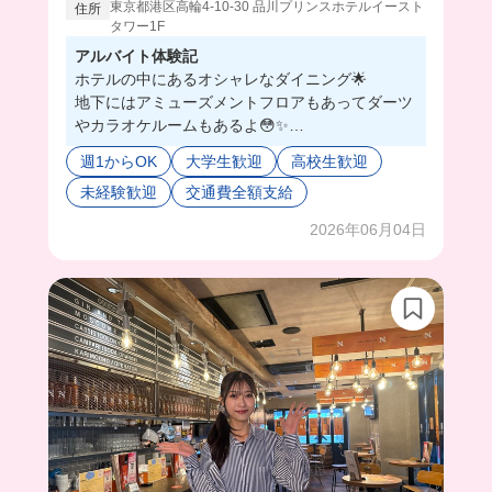
東京都港区高輪4-10-30 品川プリンスホテルイースト
住所
タワー1F
アルバイト体験記
ホテルの中にあるオシャレなダイニング🌟
地下にはアミューズメントフロアもあってダーツ
やカラオケルームもあるよ😳✨
店内広いからみんなインカムつけて働くのかっこ
週1からOK
大学生歓迎
高校生歓迎
いいよね😉
未経験歓迎
交通費全額支給
同年代多くてすぐ馴染めちゃうし、みんな優しい
から初めてでも安心🫶
2026年06月04日
まかないはなんとも豪華で、山盛りパスタとサラ
ダとハンバーグだったよ‼️
みんなでシェアしたいレベルだった😂💕
社割も超豪華だから働かないともったいない！？