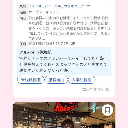
ステーキ
,
バー
,
バル
,
カラオケ
,
ダーツ
業態
サービス・キッチン
職種
◎お客様のご案内◎お料理・ドリンクのご提供 ◎簡
内容
単な調理・盛り付け◎お会計◎片付け・清掃など 接
客をメインに、キッチン業務も両方お任せします！店
内はガンガン音楽が流れる賑やかな雰囲気で、スタッ
フの好き...
東京都港区新橋3-13-7 1F～3F
住所
アルバイト体験記
沖縄がテーマのアツいバーでバイトしてきた🏖️
仕事を教えてくれたスタッフさんのノリ良すぎで
終始笑いが絶えなかった😂
オーナーさんは飲食店をいくつか出していて、や
未経験歓迎
服装自由
大学生歓迎
る気があれば店長にもなれるし新しく店をやる事
もできるよ！って言ってた🥺❤️
2026年07月08日
自分で飲食店やりたいけど、ハードルが高くてで
きないな。って悩んでる方にはピッタリのお店だ
よ！！
ちゃんと評価してくれるし、オーナーさんもスタ
ッフさんも見た目怖いのに、気遣いと面白さがあ
って魅力的なお店でした😭