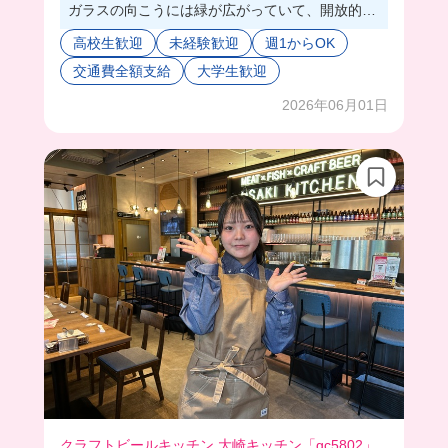
ガラスの向こうには緑が広がっていて、開放的な
店舗だった👀✨
高校生歓迎
未経験歓迎
週1からOK
料理もおしゃれなものが多くて、目で見てても楽
交通費全額支給
大学生歓迎
しい😊
まかないも同じようにオシャレなものが出てくる
2026年06月01日
から、日替わりで楽しすぎる🥰
スタッフさん優しく教えてくれるから、少しずつ
仕事に打ち込めそう🌟
クラフトビールキッチン 大崎キッチン「gc5802」