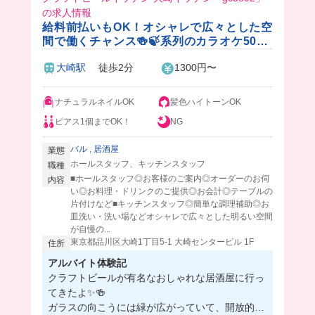
の求人情報
給料前払いもOK！オシャレで広々とした空
間で働くチャンス🍻🍃系列のカラオケ50%
OFF＆飲食店20%OFF✨週0日もOKの自由
大崎駅
徒歩2分
1300円〜
シフト🎵
ナチュラルネイルOK
髪色ハイトーンOK
ピアス1個までOK！
NG
バル
,
居酒屋
業態
ホールスタッフ、キッチンスタッフ
職種
■ホールスタッフ◎お客様のご案内◎オーダーのお伺
内容
い◎お料理・ドリンクのご提供◎お会計◎テーブルの
片付けなど■キッチンスタッフ◎簡単な調理補助◎お
皿洗い・洗い場などオシャレで広々とした明るい空間
が自慢の...
東京都品川区大崎1丁目5-1 大崎センタービル 1F
住所
アルバイト体験記
クラフトビールが有名なおしゃれな居酒屋に行っ
てきたよ✨🍻
ガラスの向こうには緑が広がっていて、開放的な