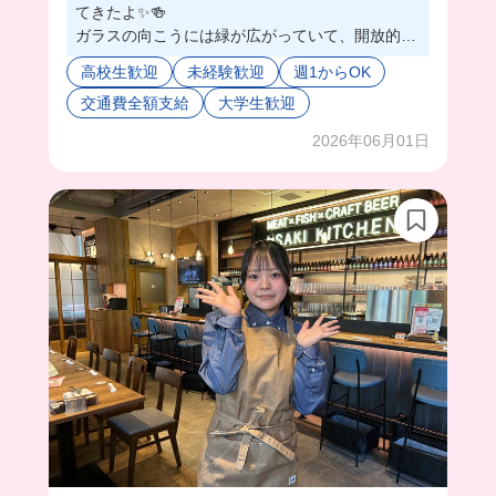
てきたよ✨🍻
ガラスの向こうには緑が広がっていて、開放的な
店舗だった👀✨
高校生歓迎
未経験歓迎
週1からOK
料理もおしゃれなものが多くて、目で見てても楽
交通費全額支給
大学生歓迎
しい😊
まかないも同じようにオシャレなものが出てくる
2026年06月01日
から、日替わりで楽しすぎる🥰
スタッフさん優しく教えてくれるから、少しずつ
仕事に打ち込めそう🌟