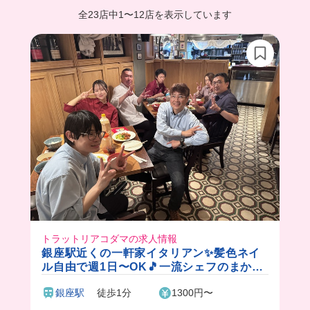
全23店中
1
〜
12店を表示しています
トラットリアコダマの求人情報
銀座駅近くの一軒家イタリアン✨髪色ネイ
ル自由で週1日〜OK🎵一流シェフのまかな
い付き！アットホームな空間で楽しく働け
銀座駅
徒歩1分
1300円〜
ます♪