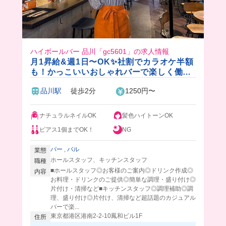
ハイボールバー 品川「gc5601」の求人情報
月1昇給&週1日〜OK✨社割でカラオケ半額
も！かっこいいおしゃれバーで楽しく働け
ちゃう✨
品川駅
徒歩2分
1250円〜
ナチュラルネイルOK
髪色ハイトーンOK
ピアス1個までOK！
NG
バー
,
バル
業態
ホールスタッフ、キッチンスタッフ
職種
■ホールスタッフ◎お客様のご案内◎ドリンク作成◎
内容
お料理・ドリンクのご提供◎簡単な調理・盛り付け◎
片付け・清掃など■キッチンスタッフ◎調理補助◎調
理、盛り付け◎片付け、清掃など超話題のカジュアル
バーで楽...
東京都港区港南2-2-10鳳和ビル1F
住所