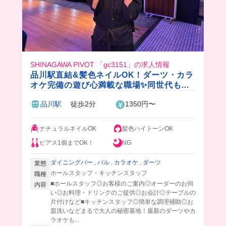
SHINAGAWA PIVOT 「gc3151」の求人情報
品川駅直結&髪色ネイルOK！ダーツ・カラ
オケ完備の遊び心満載な職場✨同世代も多
くて楽しいので楽しく働けること間違いな
品川駅
徒歩2分
1350円〜
し！
ナチュラルネイルOK
髪色ハイトーンOK
ピアス1個までOK！
NG
ダイニングバー
,
バル
,
カラオケ
,
ダーツ
業態
ホールスタッフ・キッチンスタッフ
職種
■ホールスタッフ◎お客様のご案内◎オーダーのお伺
内容
い◎お料理・ドリンクのご提供◎お会計◎テーブルの
片付けなど■キッチンスタッフ◎簡単な調理補助◎お
皿洗いなどまるで大人の秘密基地！最新のダーツやカ
ラオケも...