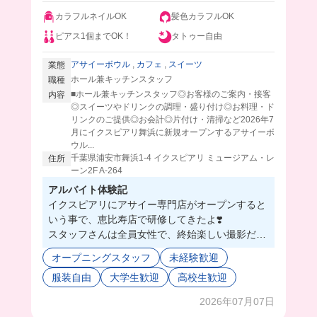
カラフルネイルOK
髪色カラフルOK
ピアス1個までOK！
タトゥー自由
アサイーボウル
,
カフェ
,
スイーツ
業態
ホール兼キッチンスタッフ
職種
■ホール兼キッチンスタッフ◎お客様のご案内・接客
内容
◎スイーツやドリンクの調理・盛り付け◎お料理・ド
リンクのご提供◎お会計◎片付け・清掃など2026年7
月にイクスピアリ舞浜に新規オープンするアサイーボ
ウル...
千葉県浦安市舞浜1-4 イクスピアリ ミュージアム・レ
住所
ーン2F A-264
アルバイト体験記
イクスピアリにアサイー専門店がオープンすると
いう事で、恵比寿店で研修してきたよ❣️
スタッフさんは全員女性で、終始楽しい撮影だっ
た💗
オープニングスタッフ
未経験歓迎
どの店舗もスタッフさん同士の仲が良いみたいだ
服装自由
大学生歓迎
高校生歓迎
から、イクスピアリ店も素敵な人たちでいっぱい
になりそう🤭
2026年07月07日