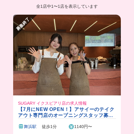
全1店中
1
〜
1店を表示しています
募集終了
SUGARY イクスピアリ店の求人情報
【7月にNEW OPEN！】アサイーのテイク
アウト専門店のオープニングスタッフ募集
✨まかないで絶品のアサイーも食べられま
舞浜駅
徒歩1分
1140円〜
す♪