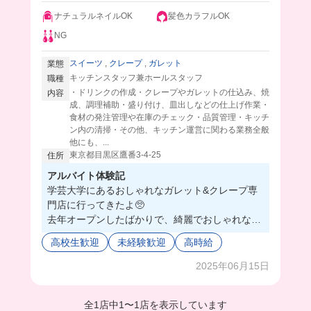
ナチュラルネイルOK
髪色カラフルOK
NG
スイーツ
,
クレープ
,
ガレット
業態
キッチンスタッフ兼ホールスタッフ
職種
・ドリンクの作成・クレープやガレットの仕込み、焼
内容
成、調理補助・盛り付け、皿出しなどの仕上げ作業・
食材の発注管理や在庫のチェック・品質管理・キッチ
ン内の清掃・その他、キッチン運営に関わる業務全般
他にも、...
東京都目黒区鷹番3-4-25
住所
アルバイト体験記
学芸大学にあるおしゃれなガレット&クレープ専
門店に行ってきたよ🥺
去年オープンしたばかりで、綺麗でおしゃれな店
内✨
高校生歓迎
未経験歓迎
高時給
クレープとかガレット焼くのに慣れてなくても、
ベテラン先輩がめっちゃ優しく教えてくれて、
2025年06月15日
お仕事中もすっごく褒めてくれるから、やる気も
上がっちゃう🤭
全1店中
1
〜
1店を表示しています
まかないには味の勉強のために、ガレットとか食