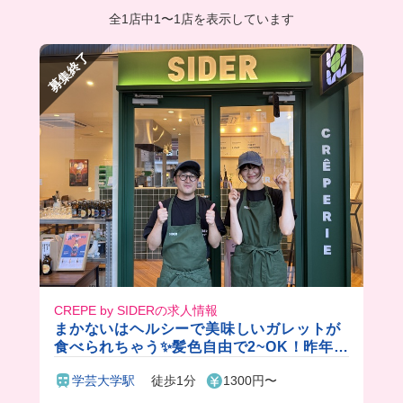
全1店中
1
〜
1店を表示しています
募集終了
CREPE by SIDERの求人情報
まかないはヘルシーで美味しいガレットが
食べられちゃう✨髪色自由で2~OK！昨年1
2月にできたばかりだから店内綺麗で働き
学芸大学駅
徒歩1分
1300円〜
やすい💓