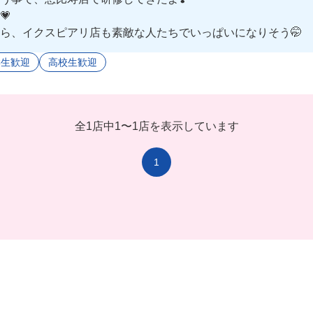
💗
ら、イクスピアリ店も素敵な人たちでいっぱいになりそう🤭
学生歓迎
高校生歓迎
全1店中
1
〜
1店を表示しています
1