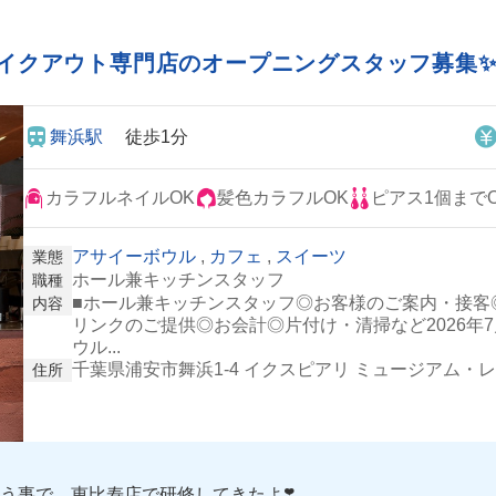
のテイクアウト専門店のオープニングスタッフ募
舞浜駅
徒歩1分
カラフルネイルOK
髪色カラフルOK
ピアス1個まで
アサイーボウル
,
カフェ
,
スイーツ
業態
ホール兼キッチンスタッフ
職種
■ホール兼キッチンスタッフ◎お客様のご案内・接客
内容
リンクのご提供◎お会計◎片付け・清掃など2026年
ウル...
千葉県浦安市舞浜1-4 イクスピアリ ミュージアム・レーン
住所
う事で、恵比寿店で研修してきたよ❣️