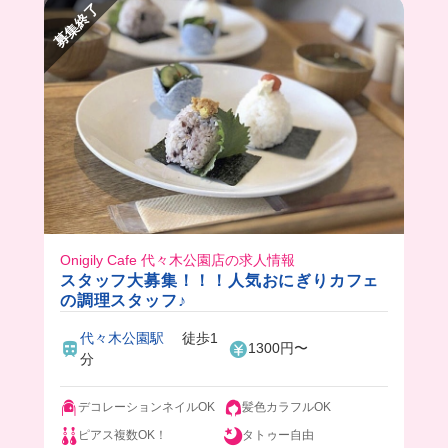
募集終了
てるみたいでとても働きやすそうだったよ🥺
Onigily Cafe 代々木公園店の求人情報
スタッフ大募集！！！人気おにぎりカフェ
の調理スタッフ♪
代々木公園駅
徒歩1
1300円〜
分
デコレーションネイルOK
髪色カラフルOK
ピアス複数OK！
タトゥー自由