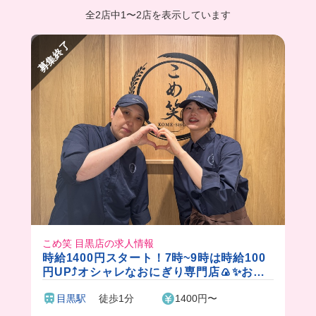
全2店中
1
〜
2店を表示しています
募集終了
こめ笑 目黒店の求人情報
時給1400円スタート！7時~9時は時給100
円UP⤴️オシャレなおにぎり専門店🍙✨おい
しい賄い付き♪
目黒駅
徒歩1分
1400円〜