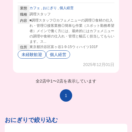
カフェ
,
おにぎり
,
個人経営
業態
調理スタッフ
職種
■調理スタッフ◎カフェメニューの調理◎食材の仕入
内容
れ・管理◎接客業務◎簡単な作業（スポット勤務希望
者）メインで働く方には、最終的にはカフェメニュー
の調理や食材の仕入れ・管理と幅広く担当してもらい
ます。ス...
東京都渋谷区富ヶ谷1-9-15ウィハイツ101F
住所
未経験歓迎
個人経営
2025年12月01日
全2店中
1
〜
2店を表示しています
1
おにぎりで絞り込む