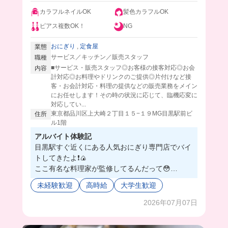
カラフルネイルOK
髪色カラフルOK
ピアス複数OK！
NG
おにぎり
,
定食屋
業態
サービス／キッチン／販売スタッフ
職種
■サービス・販売スタッフ◎お客様の接客対応◎お会
内容
計対応◎お料理やドリンクのご提供◎片付けなど接
客・お会計対応・料理の提供などの販売業務をメイン
にお任せします！その時の状況に応じて、臨機応変に
対応してい...
東京都品川区上大崎２丁目１５−１９MG目黒駅前ビ
住所
ル1階
アルバイト体験記
目黒駅すぐ近くにある人気おにぎり専門店でバイ
トしてきたよ❗️🍙
ここ有名な料理家が監修してるんだって😳
お仕事はテイクアウトメインだから接客販売を中
未経験歓迎
高時給
大学生歓迎
心に行うよ❣️イートインスペースもあって、定食
も出してるから配膳もしたり、臨機応変に対応で
2026年07月07日
きる力が付きそう💘🥰
店長さんは優しくて、若手スタッフが多く活躍し