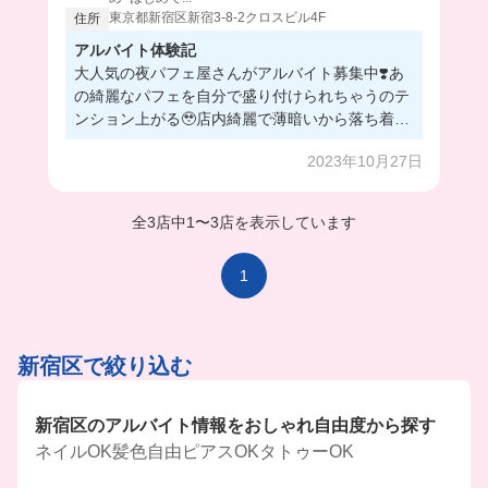
東京都新宿区新宿3-8-2クロスビル4F
住所
アルバイト体験記
大人気の夜パフェ屋さんがアルバイト募集中❣️あ
の綺麗なパフェを自分で盛り付けられちゃうのテ
ンション上がる🥹店内綺麗で薄暗いから落ち着い
て働けるよ！深夜も募集してるから稼ぎたい人に
2023年10月27日
もおすすめ😏
全3店中
1
〜
3店を表示しています
1
新宿区で絞り込む
新宿区のアルバイト情報をおしゃれ自由度から探す
ネイルOK
髪色自由
ピアスOK
タトゥーOK