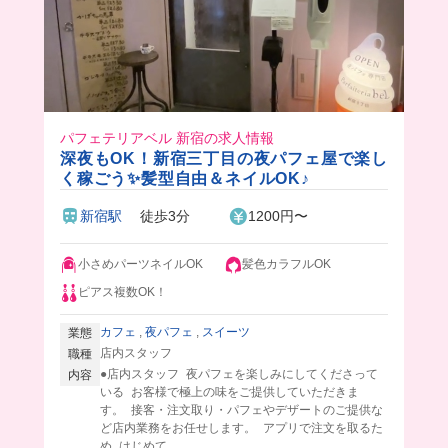
パフェテリアベル 新宿の求人情報
深夜もOK！新宿三丁目の夜パフェ屋で楽し
く稼ごう✨髪型自由＆ネイルOK♪
新宿駅
徒歩3分
1200円〜
小さめパーツネイルOK
髪色カラフルOK
ピアス複数OK！
カフェ
,
夜パフェ
,
スイーツ
業態
店内スタッフ
職種
●店内スタッフ 夜パフェを楽しみにしてくださって
内容
いる お客様で極上の味をご提供していただきま
す。 接客・注文取り・パフェやデザートのご提供な
ど店内業務をお任せします。 アプリで注文を取るた
め はじめて...