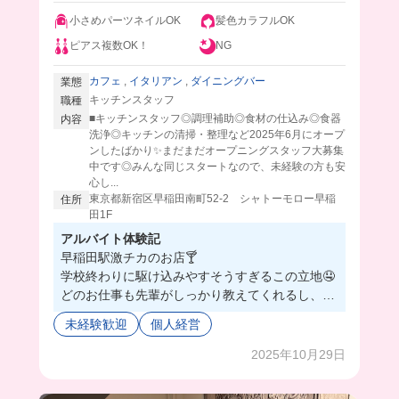
小さめパーツネイルOK
髪色カラフルOK
ピアス複数OK！
NG
カフェ
,
イタリアン
,
ダイニングバー
業態
キッチンスタッフ
職種
■キッチンスタッフ◎調理補助◎食材の仕込み◎食器
内容
洗浄◎キッチンの清掃・整理など2025年6月にオープ
ンしたばかり✨まだまだオープニングスタッフ大募集
中です◎みんな同じスタートなので、未経験の方も安
心し...
東京都新宿区早稲田南町52-2 シャトーモロー早稲
住所
田1F
アルバイト体験記
早稲田駅激チカのお店🍸
学校終わりに駆け込みやすそうすぎるこの立地🤤
どのお仕事も先輩がしっかり教えてくれるし、わ
からないことを聞きやすい環境だからめちゃ過ご
未経験歓迎
個人経営
しやすい😽💞
髪色も完全自由で最高なのに、まかないも本当に
2025年10月29日
美味しくて🥹🥹
働いたらいいとこづくめのバ先だよ！