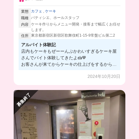
カフェ
,
ケーキ
業態
パティシエ、ホールスタッフ
職種
ケーキ作りからメニュー開発・接客まで幅広くお任せ
内容
します。
東京都新宿区新宿区歌舞伎町1-15-9常盤ビル第二2
住所
アルバイト体験記
店内もケーキもぜーーんぶかわいすぎるケーキ屋
さんでバイト体験してきたよ🍰🤎
お客さんが来てからケーキの仕上げをするからバ
イトでもケーキを作れちゃう🥹🫶🏻難しいところ
2024年10月20日
はしっかり練習できるし、先輩に教えてもらって
簡単な作業から始めるから安心だよ🔰
上の階も新しくオープンするみたいだから綺麗な
募集終了
店内でかわいいものに囲まれて働けちゃう…🤤🎀