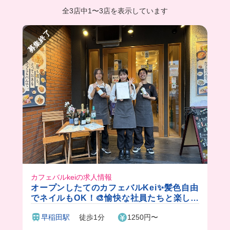
全3店中
1
〜
3店を表示しています
募集終了
カフェバルkeiの求人情報
オープンしたてのカフェバルKei✨髪色自由
でネイルもOK！🎨愉快な社員たちと楽しく
一緒に働きませんか？🎵絶品のまかない付
早稲田駅
徒歩1分
1250円〜
きです！