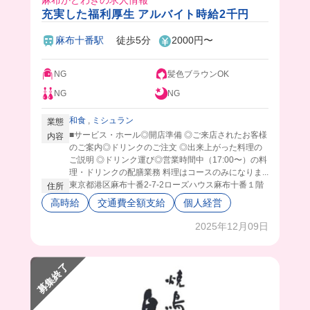
麻布かどわきの求人情報
充実した福利厚生 アルバイト時給2千円
麻布十番駅
徒歩5分
2000円〜
NG
髪色ブラウンOK
NG
NG
和食
,
ミシュラン
業態
■サービス・ホール◎開店準備 ◎ご来店されたお客様
内容
のご案内◎ドリンクのご注文 ◎出来上がった料理の
ご説明 ◎ドリンク運び◎営業時間中（17:00〜）の料
理・ドリンクの配膳業務 料理はコースのみになりま...
東京都港区麻布十番2-7-2ローズハウス麻布十番１階
住所
高時給
交通費全額支給
個人経営
2025年12月09日
募集終了