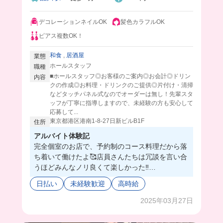
デコレーションネイルOK
髪色カラフルOK
ピアス複数OK！
和食
,
居酒屋
業態
ホールスタッフ
職種
■ホールスタッフ◎お客様のご案内◎お会計◎ドリン
内容
クの作成◎お料理・ドリンクのご提供◎片付け・清掃
などタッチパネル式なのでオーダーは無し！先輩スタ
ッフが丁寧に指導しますので、未経験の方も安心して
応募して...
東京都港区港南1-8-27日新ビルB1F
住所
アルバイト体験記
完全個室のお店で、予約制のコース料理だから落
ち着いて働けたよ🥰店員さんたちは冗談を言い合
うほどみんなノリ良くて楽しかった‼️
まかないはお魚料理で定食ボリュームの量が出て
日払い
未経験歓迎
高時給
きてびっくり😳とっても美味しかった🥰
2025年03月27日