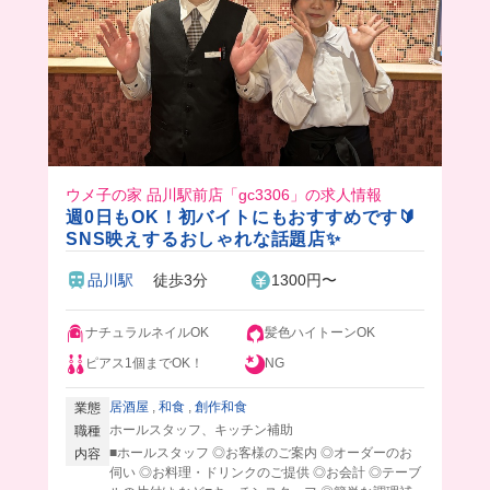
ウメ子の家 品川駅前店「gc3306」の求人情報
週0日もOK！初バイトにもおすすめです🔰
SNS映えするおしゃれな話題店✨
品川駅
徒歩3分
1300円〜
ナチュラルネイルOK
髪色ハイトーンOK
ピアス1個までOK！
NG
居酒屋
,
和食
,
創作和食
業態
ホールスタッフ、キッチン補助
職種
■ホールスタッフ ◎お客様のご案内 ◎オーダーのお
内容
伺い ◎お料理・ドリンクのご提供 ◎お会計 ◎テーブ