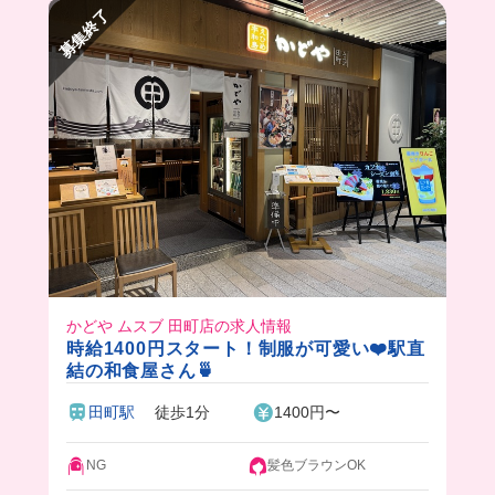
募集終了
かどや ムスブ 田町店の求人情報
時給1400円スタート！制服が可愛い❤️駅直
結の和食屋さん🍵
田町駅
徒歩1分
1400円〜
NG
髪色ブラウンOK