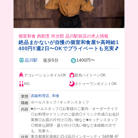
個室和食 肉割烹 吟次郎 品川駅前店の求人情報
絶品まかないが自慢の個室和食屋✨高時給1
400円‼️週2日〜OKでプライベートも充実🎵
品川駅
徒歩5分
1400円〜
デコレーションネイルOK
髪色ハイトーンOK
NG
タトゥーワンポイントOK
高級料理店
,
和食
業態
ホールスタッフ / キッチンスタッフ
職種
■ホールスタッフ◎お客様のご案内・オーダーテイク
内容
◎お料理やドリンクのご提供◎ドリンク作成◎お会計
業務◎お皿の片付け◎洗い物など■キッチンスタッフ
◎簡単な調理・盛り付け◎洗い物など未経験の方で
も、先輩ス...
東京都港区港南2-15-2品川インターシティ S&R棟 4F
住所