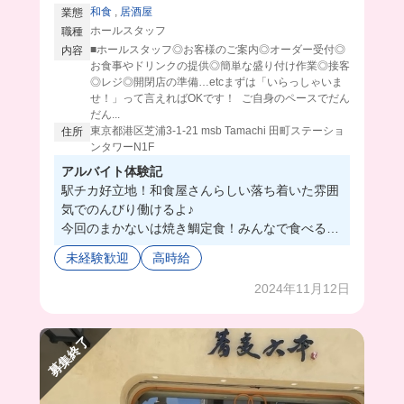
和食
,
居酒屋
業態
ホールスタッフ
職種
■ホールスタッフ◎お客様のご案内◎オーダー受付◎
内容
お食事やドリンクの提供◎簡単な盛り付け作業◎接客
◎レジ◎開閉店の準備…etcまずは「いらっしゃいま
せ！」って言えればOKです！ ご自身のペースでだん
だん...
東京都港区芝浦3-1-21 msb Tamachi 田町ステーショ
住所
ンタワーN1F
アルバイト体験記
駅チカ好立地！和食屋さんらしい落ち着いた雰囲
気でのんびり働けるよ♪
今回のまかないは焼き鯛定食！みんなで食べるか
ら賑やかで楽しい🥰普段からお肉や魚、野菜炒め
未経験歓迎
高時給
など、なんでも出るみたい😳
制服も可愛くて最高🥳
2024年11月12日
募集終了