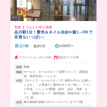
和食 まつもとの求人情報
品川駅1分！髪色＆ネイル自由✨週1～OKで
友達もいっぱい♪
品川駅
徒歩1分
1200円〜
デコレーションネイルOK
髪色カラフルOK
和食
業態
サービス・ホールスタッフ 調理スタッフ・調理補
職種
助・調理見習い ソムリエ
【サービス・ホールスタッフ】 接客を中心にお願い
内容
します。 ・お客様のご案内やオーダー伺い ・ドリン
ク作成、メニューの配膳、提供 ・会計、清掃 な
ど… 【調理スタッフ・調理補助・調理見習いスタッ
フ】 調...
東京都港区港南2-16-1イーストワンタワー1階
住所