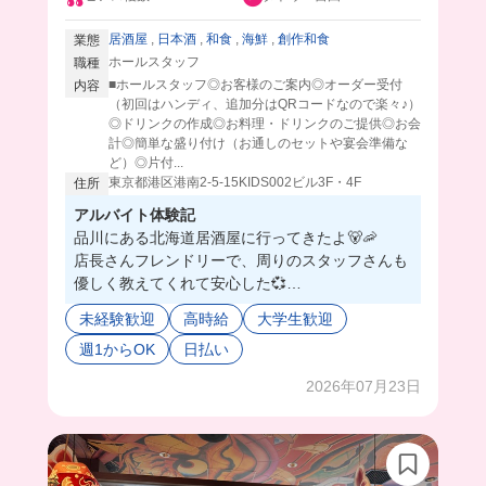
居酒屋
,
日本酒
,
和食
,
海鮮
,
創作和食
業態
ホールスタッフ
職種
■ホールスタッフ◎お客様のご案内◎オーダー受付
内容
（初回はハンディ、追加分はQRコードなので楽々♪）
◎ドリンクの作成◎お料理・ドリンクのご提供◎お会
計◎簡単な盛り付け（お通しのセットや宴会準備な
ど）◎片付...
東京都港区港南2-5-15KIDS002ビル3F・4F
住所
アルバイト体験記
品川にある北海道居酒屋に行ってきたよ🐻🦐
店長さんフレンドリーで、周りのスタッフさんも
優しく教えてくれて安心した💞
お部屋も北海道の地名になってて、旅行した地名
未経験歓迎
高時給
大学生歓迎
見つけて勝手に親近感😂✨
週1からOK
日払い
まかないも大きなホッケでめちゃくちゃ美味しか
った🤤
2026年07月23日
たまにご褒美でこぼれいくら丼食べれるんだって
😳💖
まかないは日替わりだから毎回楽しみすぎるね❣️