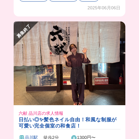
お蕎麦がとにかく美味しいから毎日働きたくなっ
ちゃう❗️
2025年06月06日
アルバイトの方は女性の方が多くて、幅広い年代
の方が働いてるみたい！
募集終了
スタッフさんもみんな優しくて働きやすいよ🥹
六献 品川店の求人情報
日払い◎✨髪色ネイル自由！和風な制服が
可愛い完全個室の和食店！
品川駅
徒歩2分
1300円〜