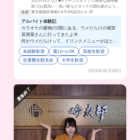
ルの片付け など■キッチンスタッフ ◎簡単な調理補
助 ◎お皿洗い・洗い場 などオトナの隠れ家のよう...
東京都港区港南2-6-9 DK品川ビル 2F
住所
アルバイト体験記
カラオケの建物の2階にある、ウメだらけの個室
居酒屋さんに行ってきたよ🌸
何がウメだらけって、ドリンクメニューがほとん
どウメなの👀‼️
未経験歓迎
週1からOK
高校生歓迎
こんなにウメドリンクあるのってくらい😳💓
交通費全額支給
大学生歓迎
ウメ好きな私からしたらお客さんで通いたいレベ
ル🫶
2026年06月08日
全部個室だからオーダータッチパネルだし、効率
化してて私には向いてそう😉
まかないは日替わりでジャンル問わず出てくるん
募集終了
だけど、今回はチキンタルタルだったよ🍗
ボリューミーですぐお腹いっぱいになったし、美
味すぎて幸せだった🥰
下にあるカラオケで社割使えるから、毎回行きた
い衝動に駆られそう🎤🎶