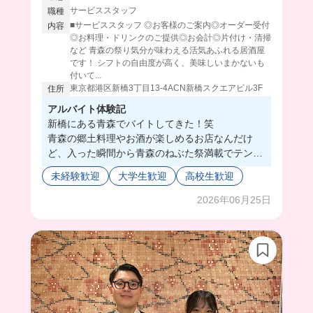
サービススタッフ
職種
■サービススタッフ ◎お客様のご案内◎オーダー受付
内容
◎お料理・ドリンクのご提供◎お会計◎片付け・清掃
など 青森の祭り気分が味わえる活気あふれる居酒屋
です！ シフトの自由度が高く、美味しいまかないも
付いて...
東京都港区新橋3丁目13-4ACN新橋スクエアビル3F
住所
アルバイト体験記
新橋にある青森でバイトしてきた！笑
青森の郷土料理やお酒が楽しめるお店なんだけ
ど、入った瞬間から青森のねぶた祭満載でテンシ
ョン上😂
未経験歓迎
大学生歓迎
高校生歓迎
ここは料理長が女性の方で、夜は学生さんが多い
みたい❣️
2026年06月25日
楽しい居酒屋で働きたい方にはピッタリだよ💗