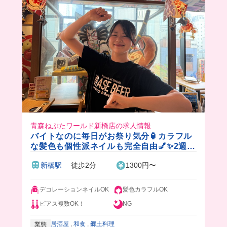
青森ねぶたワールド新橋店の求人情報
バイトなのに毎日がお祭り気分🏮カラフル
な髪色も個性派ネイルも完全自由💅✨2週間
ごとのフリーシフト制だから学業や遊びと
新橋駅
徒歩2分
1300円〜
も両立できます◎美味しいまかない付き🍱
デコレーションネイルOK
髪色カラフルOK
ピアス複数OK！
NG
居酒屋
,
和食
,
郷土料理
業態