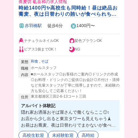
蕎麦切 砥喜和の求人情報
時給1400円✨高校生も同時給！昼は絶品お
蕎麦、夜は日替わりの賄いが食べられちゃ
う🎵週1~OKだから予定がたてやすい！
赤羽橋駅
徒歩6分
1400円〜
ナチュラルネイルOK
髪色ブラウンOK
ピアス1個までOK！
NG
和食
,
そば
業態
ホールスタッフ
職種
■ホールスタッフ◎お客様のご案内◎ドリンクの作成
内容
◎お料理・ドリンクのご提供◎お会計◎片付け・清掃
など先輩スタッフが丁寧に指導しますので、未経験の
方も安心してご応募ください！
東京都港区三田2-6-13コート三田
住所
アルバイト体験記
隠れ家お洒落おそば屋さんで働くならここ🙂‍↕️
お店から少し出ると東京タワーも見えちゃう🗼
お昼はお蕎麦、夜は日替わりでまかないが食べら
れるのも最高🥹
高校生歓迎
未経験歓迎
高時給