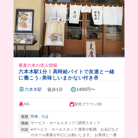
蕎麦六本の求人情報
六本木駅1分！高時給バイトで友達と一緒
に働こう♪美味しいまかない付き🍜
六本木駅
徒歩1分
1400円〜
NG
髪色ブラウンOK
和食
,
そば
業態
サービス・ホールスタッフ / 調理スタッフ
職種
●サービス・ホールスタッフ 接客や配膳、お会計など
内容
のホール業務を中心にお願いします。 お客様と一番