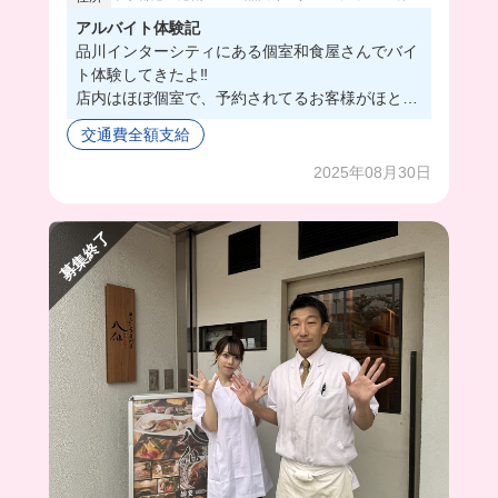
アルバイト体験記
品川インターシティにある個室和食屋さんでバイ
ト体験してきたよ‼️
店内はほぼ個室で、予約されてるお客様がほとん
どらしいの🥺
交通費全額支給
お部屋ごとにスタッフがついて、お料理を提供し
たりするんだ〜❗️高級店だから少し緊張したけ
2025年08月30日
ど、1から丁寧に教えてくれて安心して働けた
よ！初心者さんも絶対に働ける😖💖
募集終了
まかないはガパオライスだった🫶🏻日替わりだか
ら毎回楽しみ🙌🏻