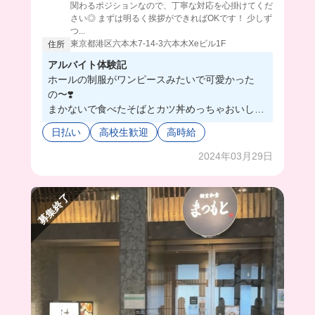
関わるポジションなので、丁寧な対応を心掛けてくだ
さい◎ まずは明るく挨拶ができればOKです！ 少しず
つ...
東京都港区六本木7-14-3六本木Xeビル1F
住所
アルバイト体験記
ホールの制服がワンピースみたいで可愛かった
の〜❣️
まかないで食べたそばとカツ丼めっちゃおいしか
った🫶🏻幸せすぎた🥺💖
日払い
高校生歓迎
高時給
2024年03月29日
募集終了