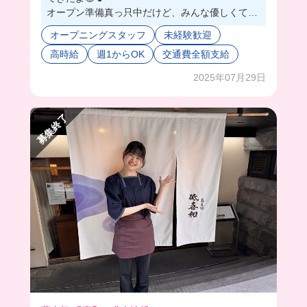
オープン準備真っ只中だけど、みんな優しくて初
心者でも安心して働けそう💭
オープニングスタッフ
未経験歓迎
新店って店内めちゃくちゃキレイなんだよね🥰キ
高時給
週1からOK
交通費全額支給
レイなところで働くってモチベのひとつだよね❣️
まかないはメニューからリクエストできるから、
2025年07月29日
毎回好きなもの頼んじゃう🤭💞
しかもね！今いるバイトの方たちは、みんなグル
メバイトちゃんから応募してくれたんだって！🥹
募集終了
一緒にオープニングスタッフやってみない❓💫