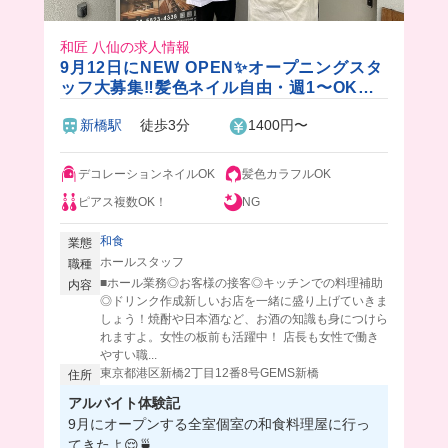
和匠 八仙の求人情報
9月12日にNEW OPEN✨オープニングスタ
ッフ大募集‼️髪色ネイル自由・週1〜OKで
シフトの柔軟性抜群🎵時給1400円の高時給
新橋駅
徒歩3分
1400円〜
✨ピカピカな店舗で一緒に働こう🤭
デコレーションネイルOK
髪色カラフルOK
ピアス複数OK！
NG
和食
業態
ホールスタッフ
職種
■ホール業務◎お客様の接客◎キッチンでの料理補助
内容
◎ドリンク作成新しいお店を一緒に盛り上げていきま
しょう！焼酎や日本酒など、お酒の知識も身につけら
れますよ。女性の板前も活躍中！ 店長も女性で働き
やすい職...
東京都港区新橋2丁目12番8号GEMS新橋
住所
アルバイト体験記
9月にオープンする全室個室の和食料理屋に行っ
てきたよ😌🍵