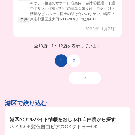
キッチン担当のサポート ◎案内・会計 ◎配膳・下膳
◎ドリンク作成 ◎料理の簡単な盛り付け ◎片付け・
清掃など スタッフ同士の助け合いのなかで、幅広い...
東京都港区芝大門2-11-20ヤナバビルB1F
住所
2025年11月27日
全13店中
1
〜
12店を表示しています
1
2
港区で絞り込む
港区のアルバイト情報をおしゃれ自由度から探す
ネイルOK
髪色自由
ピアスOK
タトゥーOK