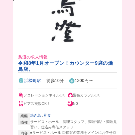
鳥澄の求人情報
令和8年1月オープン！カウンター9席の焼
鳥店。
浜松町駅
徒歩10分
1300円〜
デコレーションネイルOK
髪色カラフルOK
ピアス複数OK！
NG
焼き鳥
,
和食
業態
サービス・ホール、調理スタッフ、調理補助・調理見
職種
習い、仕込み専任スタッフ
■サービス・ホール ◎接客の業務をメインにお任せ◎
内容