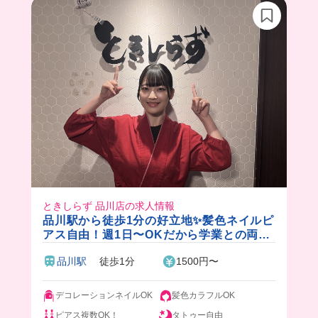
ときしらず 品川店の求人情報
品川駅から徒歩1分の好立地✨髪色ネイルピ
アス自由！週1日〜OKだから学業との両立
もバッチリ◎賄いでいくら丼食べられる日
品川駅
徒歩1分
1500円〜
もあります♪
デコレーションネイルOK
髪色カラフルOK
ピアス複数OK！
タトゥー自由