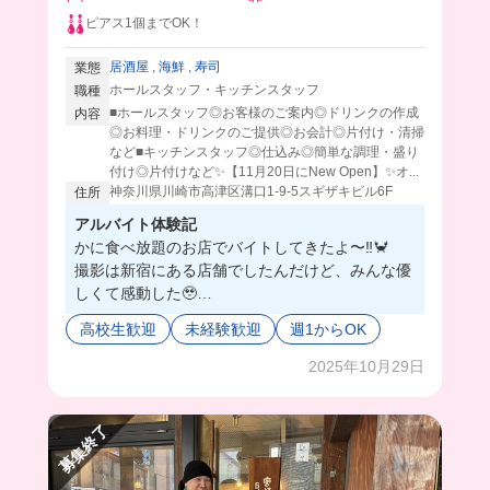
ピアス1個までOK！
居酒屋
,
海鮮
,
寿司
業態
ホールスタッフ・キッチンスタッフ
職種
■ホールスタッフ◎お客様のご案内◎ドリンクの作成
内容
◎お料理・ドリンクのご提供◎お会計◎片付け・清掃
など■キッチンスタッフ◎仕込み◎簡単な調理・盛り
付け◎片付けなど✨【11月20日にNew Open】✨オ...
神奈川県川崎市高津区溝口1-9-5スギザキビル6F
住所
アルバイト体験記
かに食べ放題のお店でバイトしてきたよ〜‼️🦀
撮影は新宿にある店舗でしたんだけど、みんな優
しくて感動した🥹
今回は違う店舗のオープニングスタッフ募集！！
高校生歓迎
未経験歓迎
週1からOK
今入れば、みんな同期なのすごくない？😳
しかも、まかないは豪華な海鮮丼が食べれちゃう
2025年10月29日
😭💓
みんなで一緒にオープニングスタッフにならな
募集終了
い？✨