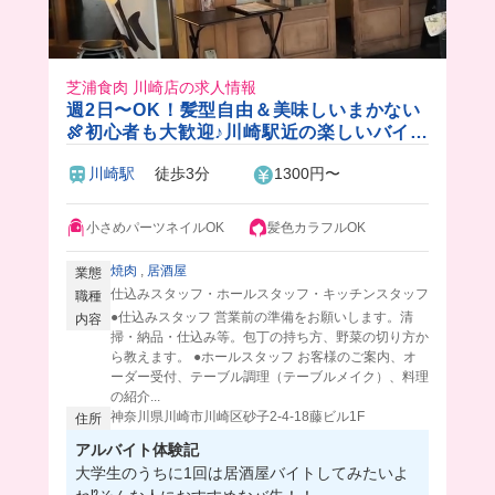
芝浦食肉 川崎店の求人情報
週2日〜OK！髪型自由＆美味しいまかない
🍖初心者も大歓迎♪川崎駅近の楽しいバイ
ト！
川崎駅
徒歩3分
1300円〜
小さめパーツネイルOK
髪色カラフルOK
焼肉
,
居酒屋
業態
仕込みスタッフ・ホールスタッフ・キッチンスタッフ
職種
●仕込みスタッフ 営業前の準備をお願いします。清
内容
掃・納品・仕込み等。包丁の持ち方、野菜の切り方か
ら教えます。 ●ホールスタッフ お客様のご案内、オ
ーダー受付、テーブル調理（テーブルメイク）、料理
の紹介...
神奈川県川崎市川崎区砂子2-4-18藤ビル1F
住所
アルバイト体験記
大学生のうちに1回は居酒屋バイトしてみたいよ