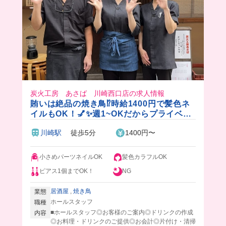
炭火工房 あさば 川崎西口店の求人情報
賄いは絶品の焼き鳥⁉️時給1400円で髪色ネ
イルもOK！💅✨週1~OKだからプライベー
トとの両立も◎
川崎駅
徒歩5分
1400円〜
小さめパーツネイルOK
髪色カラフルOK
ピアス1個までOK！
NG
居酒屋
,
焼き鳥
業態
ホールスタッフ
職種
■ホールスタッフ◎お客様のご案内◎ドリンクの作成
内容
◎お料理・ドリンクのご提供◎お会計◎片付け・清掃