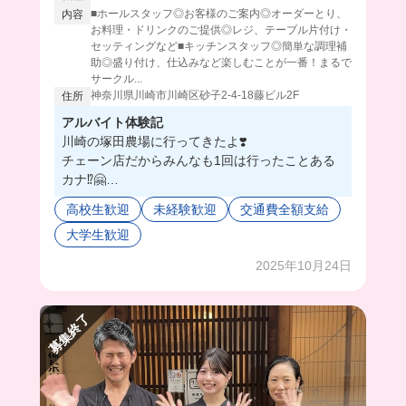
■ホールスタッフ◎お客様のご案内◎オーダーとり、
内容
お料理・ドリンクのご提供◎レジ、テーブル片付け・
セッティングなど■キッチンスタッフ◎簡単な調理補
助◎盛り付け、仕込みなど楽しむことが一番！まるで
サークル...
神奈川県川崎市川崎区砂子2-4-18藤ビル2F
住所
アルバイト体験記
川崎の塚田農場に行ってきたよ❣️
チェーン店だからみんなも1回は行ったことある
カナ⁉️🤗
塚田農場って、3種類あるんだけどここは宮崎県
高校生歓迎
未経験歓迎
交通費全額支給
日南市の店舗なの🫶🏻
大学生歓迎
先輩たち、みんな優しいからめっちゃ働きやすそ
うだったなぁ💭🥹✨
2025年10月24日
シフトも融通が効きやすいから、掛け持ちとか学
業とも両立出来ちゃうよ✌🏻
まかないは日替わりで、いろんなの食べれるから
募集終了
モチベUP⤴️間違いなし‼️
色んな人と知り合えて楽しいから、みんなもここ
で働いてみない！？