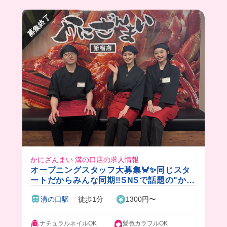
募集終了
かにざんまい 溝の口店の求人情報
オープニングスタッフ大募集🦀✨同じスタ
ートだからみんな同期‼️SNSで話題の"かに
ざんまい"で楽しくアルバイト♪絶品まかな
溝の口駅
徒歩1分
1300円〜
い付き◎
ナチュラルネイルOK
髪色カラフルOK