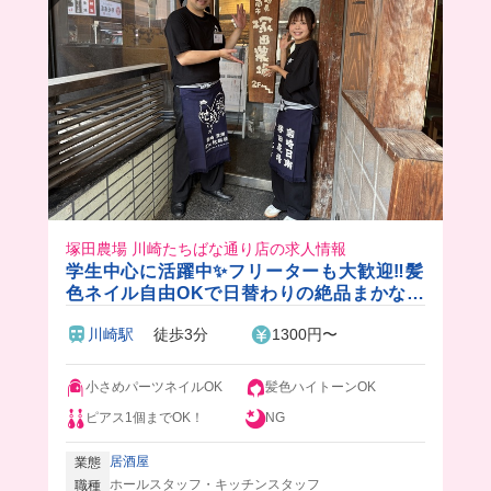
塚田農場 川崎たちばな通り店の求人情報
学生中心に活躍中✨フリーターも大歓迎‼️髪
色ネイル自由OKで日替わりの絶品まかない
付き♪
川崎駅
徒歩3分
1300円〜
小さめパーツネイルOK
髪色ハイトーンOK
ピアス1個までOK！
NG
居酒屋
業態
ホールスタッフ・キッチンスタッフ
職種