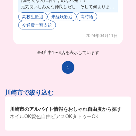
ね⁉️そんな人におすすめなバ先！！
元気良いしみんな仲良しだし、そして何よりまか
ないが美味しい🥹👍
高校生歓迎
未経験歓迎
高時給
池袋の某大学生も働いてたよ〜😍
交通費全額支給
皆んなも一緒に働こー🍻
2024年04月11日
全4店中
1
〜
4店を表示しています
1
川崎市で絞り込む
川崎市のアルバイト情報をおしゃれ自由度から探す
ネイルOK
髪色自由
ピアスOK
タトゥーOK