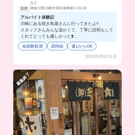
など
神奈川県川崎市幸区南幸町2-18-10
住所
アルバイト体験記
川崎にある焼き鳥屋さんに行ってきたよ‼️
スタッフさんみんな温かくて、丁寧に説明もして
くれてとっても優しかった❣️
アルバイトの子が多くて、特に学生の女の子が多
未経験歓迎
高時給
週1からOK
いみたい🥹だからすぐに打ち解けられそう^_^
日本酒をギリギリまで注いでみたんだけど、みん
2025年09月11日
なから一発🆗貰えちゃったの嬉しかったし、楽し
かった^_−☆
募集終了