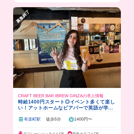
で汚れたりするけど、それも含めてとっても楽し
い職場！🦑
募集終了
ワイワイ働きたい人に超おすすめ‼️
CRAFT BEER BAR IBREW GINZAの求人情報
時給1400円スタート◎イベント多くて楽し
い！アットホームなビアバーで英語が学べ
たり、貴重な経験がたくさんできちゃいま
有楽町駅
徒歩5分
1400円〜
す🍻
デコレーションネイルOK
髪色カラフルOK