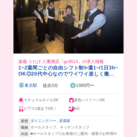
い衝動に駆られそう🎤🎶
楽蔵 うたげ 八重洲店「gc3513」の求人情報
1~2週間ごとの自由シフト制✨週1~/1日3h~
OK◎20代中心なのでワイワイ楽しく働け
ます♪
東京駅
徒歩2分
1300円〜
ナチュラルネイルOK
髪色ハイトーンOK
ピアス1個までOK！
NG
ダイニングバー
,
居酒屋
業態
ホールスタッフ、キッチンスタッフ
職種
■ホールスタッフ◎お客様のご案内・接客◎お料理や
内容