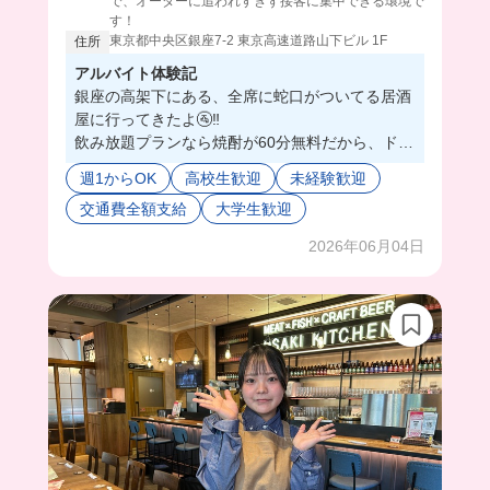
で、オーダーに追われすぎず接客に集中できる環境で
す！
東京都中央区銀座7-2 東京高速道路山下ビル 1F
住所
アルバイト体験記
銀座の高架下にある、全席に蛇口がついてる居酒
屋に行ってきたよ🚰‼️
飲み放題プランなら焼酎が60分無料だから、ドリ
ンク作成に追われることはないかも👀
週1からOK
高校生歓迎
未経験歓迎
代わりに割り材を持って行くんだけど、レトロポ
交通費全額支給
大学生歓迎
ップな瓶がかわいいの😍
お客さんも女性が多いから、キレイに使ってくれ
2026年06月04日
て嬉しい🥰
まかないはカレーとか麻婆豆腐が出てくるみた
い❣️スパイシーでおいしかった🫶💕