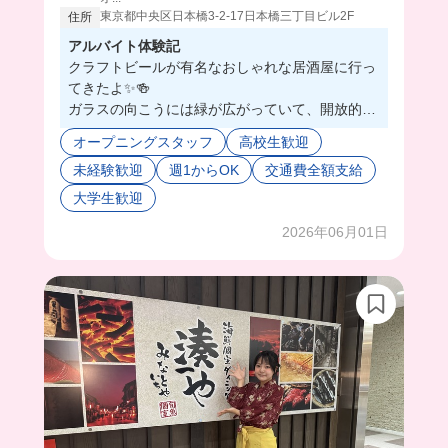
東京都中央区日本橋3-2-17日本橋三丁目ビル2F
住所
アルバイト体験記
クラフトビールが有名なおしゃれな居酒屋に行っ
てきたよ✨🍻
ガラスの向こうには緑が広がっていて、開放的な
店舗だった👀✨
オープニングスタッフ
高校生歓迎
料理もおしゃれなものが多くて、目で見てても楽
未経験歓迎
週1からOK
交通費全額支給
しい😊
まかないも同じようにオシャレなものが出てくる
大学生歓迎
から、日替わりで楽しすぎる🥰
2026年06月01日
スタッフさん優しく教えてくれるから、少しずつ
仕事に打ち込めそう🌟