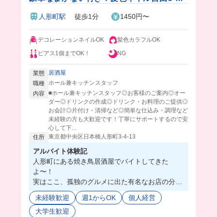
独のグルメにも出た居酒屋で楽しく働けま
人形町駅
徒歩1分
1450円〜
す♪
デコレーションネイルOK
髪色カラフルOK
ピアス1個までOK！
NG
居酒屋
業態
ホール兼キッチンスタッフ
職種
■ホール兼キッチンスタッフ◎お客様のご案内◎オー
内容
ダー◎ドリンクの作成◎ドリンク・お料理のご提供◎
お会計◎片付け・清掃など◎簡単な仕込み・調理など
未経験の方も大歓迎です！丁寧にサポートするので安
心して下...
東京都中央区日本橋人形町3-4-13
住所
アルバイト体験記
人形町にある焼き鳥居酒屋でバイトしてきた
よ〜！
実はここ、孤独のグルメに出た有名なお店の分店
なの‼️😳
未経験歓迎
週1からOK
個人経営
カウンター席は常連客でいつも賑わってて、お客
大学生歓迎
様といろんな話で盛り上がれるの！女性の1人客