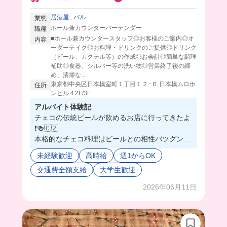
居酒屋
,
バル
業態
ホール兼カウンターバーテンダー
職種
■ホール兼カウンタースタッフ◎お客様のご案内◎オ
内容
ーダーテイク◎お料理・ドリンクのご提供◎ドリンク
（ビール、カクテル等）の作成◎お会計◎簡単な調理
補助◎食器、シルバー等の洗い物◎営業終了後の締
め、清掃な...
東京都中央区日本橋室町１丁目１２−６ 日本橋ムロホ
住所
ンビル４2F/3F
アルバイト体験記
チェコの伝統ビールが飲めるお店に行ってきたよ
❗️🍻🇨🇿
本格的なチェコ料理はビールとの相性バツグンで
めちゃくちゃ美味しい…！
未経験歓迎
高時給
週1からOK
実は、ビールを完璧に注げるようになるには少し
交通費全額支給
大学生歓迎
コツがいるみたい😳
でも安心してください！お店には頼れる先輩がた
2026年06月11日
くさんいるので、「焦らずゆっくり覚えていけば
大丈夫だよ〜！」と温かく迎えてくれます♪
しかも、仕事終わりには嬉しい「お疲れ様ビー
ル」の特典も…！🍺✨