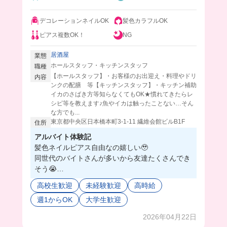
デコレーションネイルOK
髪色カラフルOK
ピアス複数OK！
NG
居酒屋
業態
ホールスタッフ・キッチンスタッフ
職種
【ホールスタッフ】・お客様のお出迎え・料理やドリ
内容
ンクの配膳 等【キッチンスタッフ】・キッチン補助
イカのさばき方等知らなくてもOK★慣れてきたらレ
シピ等を教えます♪魚やイカは触ったことない…そん
な方でも...
東京都中央区日本橋本町3-1-11 繊維会館ビルB1F
住所
アルバイト体験記
髪色ネイルピアス自由なの嬉しい🥹
同世代のバイトさんが多いから友達たくさんでき
そう😭
（仕事教えてくれたイケメンお兄さんの笑顔にや
高校生歓迎
未経験歓迎
高時給
られた！！！）
週1からOK
大学生歓迎
まかない皆で食べてるから、すぐに打ち解けられ
ちゃうの素敵✨
2026年04月22日
生け簀にはイカちゃんもたくさん居て、たまに墨