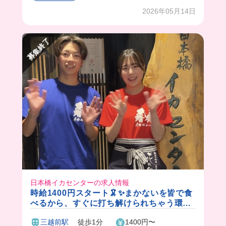
も多いからゴテゴテネイルがきっかけで仲良くな
2026年05月14日
っちゃうこともあるんだって💖
豪華なまかない食べれて、高時給で働けるなん
て…夢みたいじゃない？🥺
募集終了
日本橋イカセンターの求人情報
時給1400円スタート🦑✨まかないを皆で食
べるから、すぐに打ち解けられちゃう環境
です🎵髪色ネイルピアスも自由！
三越前駅
徒歩1分
1400円〜