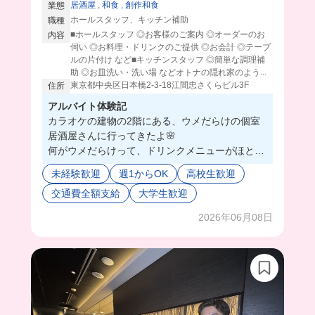
居酒屋
,
和食
,
創作和食
業態
ホールスタッフ、キッチン補助
職種
■ホールスタッフ ◎お客様のご案内 ◎オーダーのお
内容
伺い ◎お料理・ドリンクのご提供 ◎お会計 ◎テーブ
ルの片付け など■キッチンスタッフ ◎簡単な調理補
助 ◎お皿洗い・洗い場 などオトナの隠れ家のよう...
東京都中央区日本橋2-3-18江間忠さくらビル3F
住所
アルバイト体験記
カラオケの建物の2階にある、ウメだらけの個室
居酒屋さんに行ってきたよ🌸
何がウメだらけって、ドリンクメニューがほとん
どウメなの👀‼️
未経験歓迎
週1からOK
高校生歓迎
こんなにウメドリンクあるのってくらい😳💓
交通費全額支給
大学生歓迎
ウメ好きな私からしたらお客さんで通いたいレベ
ル🫶
2026年06月08日
全部個室だからオーダータッチパネルだし、効率
化してて私には向いてそう😉
まかないは日替わりでジャンル問わず出てくるん
だけど、今回はチキンタルタルだったよ🍗
ボリューミーですぐお腹いっぱいになったし、美
味すぎて幸せだった🥰
下にあるカラオケで社割使えるから、毎回行きた