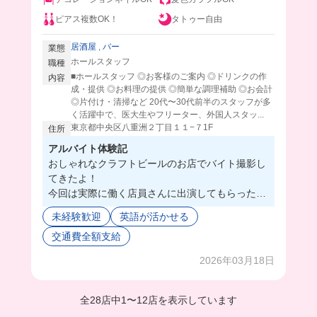
ピアス複数OK！
タトゥー自由
居酒屋
,
バー
業態
ホールスタッフ
職種
■ホールスタッフ ◎お客様のご案内 ◎ドリンクの作
内容
成・提供 ◎お料理の提供 ◎簡単な調理補助 ◎お会計
◎片付け・清掃など 20代〜30代前半のスタッフが多
く活躍中で、医大生やフリーター、外国人スタッ...
東京都中央区八重洲２丁目１１−７1F
住所
アルバイト体験記
おしゃれなクラフトビールのお店でバイト撮影し
てきたよ！
今回は実際に働く店員さんに出演してもらったよ
🤭
未経験歓迎
英語が活かせる
撮影中も和気あいあいとしててカジュアルな感じ
交通費全額支給
が楽しそうだった🥺
賄いを筋トレのために鶏肉だけにしてもらってい
2026年03月18日
るスタッフさんもいたから、色々なリクエスト聞
いてくれそう🤭
しかも餅つきやオクトーバーフェストなど、他の
全28店中
1
〜
12店を表示しています
飲食店ではなかなか経験できないようなイベント