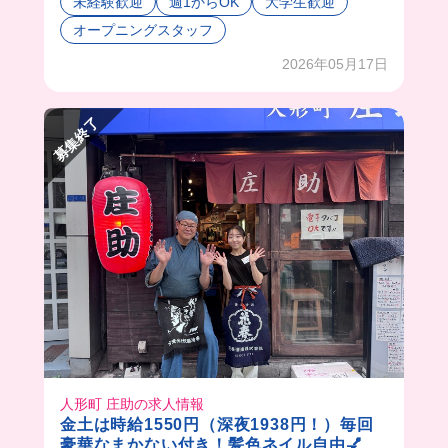
未経験歓迎
週1からOK
大学生歓迎
から、今入れば同期がたくさんだ😳
オープニングスタッフ
時給1,500円なうえに、まかないは豪華な海鮮丼
が食べれちゃう😭💓
2026年05月17日
一緒に働く人たちはとにかく優しい人ばかりだっ
たよ！！
募集終了
人形町 庄助の求人情報
金土は時給1550円（深夜1938円！）毎回
豪華なまかない付き！髪色ネイル自由💅孤