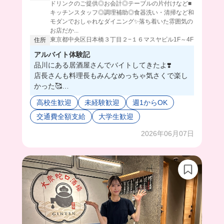
ドリンクのご提供◎お会計◎テーブルの片付けなど■
キッチンスタッフ◎調理補助◎食器洗い・清掃など和
モダンでおしゃれなダイニング✨落ち着いた雰囲気の
お店だか...
東京都中央区日本橋３丁目２−１６マスヤビル1F～4F
住所
アルバイト体験記
品川にある居酒屋さんでバイトしてきたよ❣️
店長さんも料理長もみんなめっちゃ気さくで楽し
かった🥰
料理長は動画に映ってもらったんだけど、恥ずか
高校生歓迎
未経験歓迎
週1からOK
しがってて可愛らしい方だったよ🤭
交通費全額支給
大学生歓迎
会社が大きいから今年も新卒の方が何人か入られ
て終始和やかな雰囲気だったよ💕
2026年06月07日