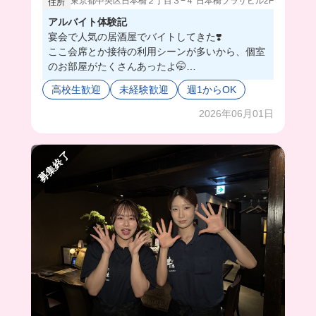
東京都中央区日本橋２丁目３−４ 日本橋プラザビル2F
住所
アルバイト体験記
宴会で人気の居酒屋でバイトしてきた❣️
ここ会席とか接待の利用シーンが多いから、個室
のお部屋がたくさんあったよ🤭
和風なお店でホールスタッフの制服は上下和服な
高校生歓迎
未経験歓迎
週1からOK
の👘💓普段着ることないけど、簡単に着れるから
安心☺️
2026年06月01日
キッチンのお仕事もしたんだけど、作り方がシン
プルで覚えやすいものが多いから、どんどん慣れ
募集終了
ていけそう⭐️😙
スタッフ同士、仲も良いからみんなで和気あいあ
い働きたい人にオススメすぎる💘🫶🏻