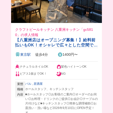
クラフトビールキッチン 八重洲キッチン「gc581
0」の求人情報
【八重洲店はオープニング募集！】給料前
払いもOK！オシャレで広々とした空間で働
くチャンス🍻🍃系列のカラオケ50%OFF＆
東京駅
徒歩4分
1400円〜
飲食店20%OFF✨週0日もOKの自由シフト
🎵
ナチュラルネイルOK
髪色ハイトーンOK
ピアス1個までOK！
NG
バル
,
居酒屋
業態
ホールスタッフ、キッチンスタッフ
職種
■ホールスタッフ◎お客様のご案内◎オーダーのお伺
内容
い◎お料理・ドリンクのご提供◎お会計◎テーブルの
片付けなど■キッチンスタッフ◎簡単な調理補助◎お
皿洗い・洗い場など2026年9月10日にOPEN予定！
オ...