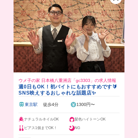
ビール好きな方、楽しい職場で一緒に働きません
か？
ウメ子の家 日本橋八重洲店「gc3303」の求人情報
週0日もOK！初バイトにもおすすめです🔰
SNS映えするおしゃれな話題店✨
東京駅
徒歩4分
1300円〜
ナチュラルネイルOK
髪色ハイトーンOK
ピアス1個までOK！
NG