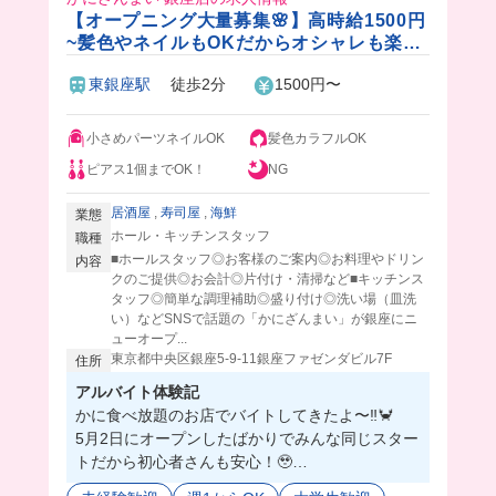
【オープニング大量募集🌸】高時給1500円
~髪色やネイルもOKだからオシャレも楽し
める🎵週1日〜OK！
東銀座駅
徒歩2分
1500円〜
小さめパーツネイルOK
髪色カラフルOK
ピアス1個までOK！
NG
居酒屋
,
寿司屋
,
海鮮
業態
ホール・キッチンスタッフ
職種
■ホールスタッフ◎お客様のご案内◎お料理やドリン
内容
クのご提供◎お会計◎片付け・清掃など■キッチンス
タッフ◎簡単な調理補助◎盛り付け◎洗い場（皿洗
い）などSNSで話題の「かにざんまい」が銀座にニ
ューオープ...
東京都中央区銀座5-9-11銀座ファゼンダビル7F
住所
アルバイト体験記
かに食べ放題のお店でバイトしてきたよ〜‼️🦀
5月2日にオープンしたばかりでみんな同じスター
トだから初心者さんも安心！🥹
オープニングスタッフを大量に募集するみたいだ