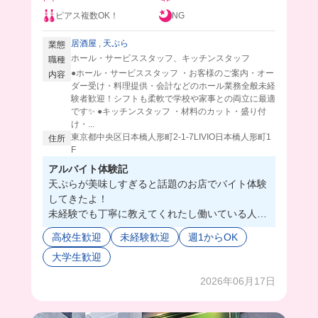
ピアス複数OK！
NG
居酒屋
,
天ぷら
業態
ホール・サービススタッフ、キッチンスタッフ
職種
●ホール・サービススタッフ ・お客様のご案内・オー
内容
ダー受け・料理提供・会計などのホール業務全般未経
験者歓迎！シフトも柔軟で学校や家事との両立に最適
です✨ ●キッチンスタッフ ・材料のカット・盛り付
け・...
東京都中央区日本橋人形町2-1-7LIVIO日本橋人形町1
住所
F
アルバイト体験記
天ぷらが美味しすぎると話題のお店でバイト体験
してきたよ！
未経験でも丁寧に教えてくれたし働いている人み
んな優しいから、すぐにお仕事覚えられたよ！🙆‍♀️
高校生歓迎
未経験歓迎
週1からOK
希望すれば天ぷらも揚げさせてもらえるみたい…
大学生歓迎
😳✨
まずは練習で自分のまかないから揚げてみたけ
2026年06月17日
ど、超美味しかった🫢🍤
シフトも柔軟だし、髪色ネイル自由なのは最高じ