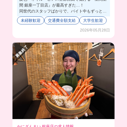
間 銀座一丁目店』が最高すぎた…！
同世代のスタッフばかりで、バイト中もずっとサ
ークルみたいに楽しい雰囲気だった🥹
未経験歓迎
交通費全額支給
大学生歓迎
しかも、まかないはメニューから好きなものをリ
クエストできて、余ったら持ち帰りもOKだから
2026年05月28日
食費がガチで浮く！笑
今回はカルボナーラと唐揚げを食べたよ❣️うまか
募集終了
ったぁ🫶💕
制服のオリジナルポロシャツもロゴが可愛くてテ
ンション上がるよ！
かにざんまい 銀座店の求人情報