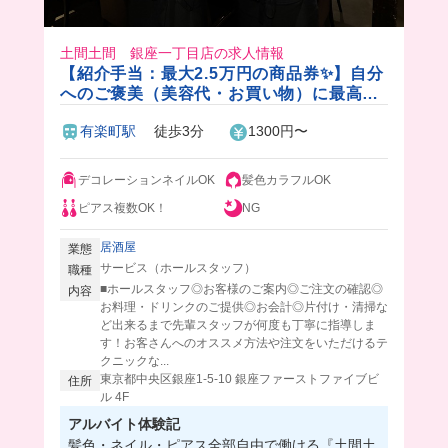
土間土間 銀座一丁目店の求人情報
【紹介手当：最大2.5万円の商品券✨】自分
へのご褒美（美容代・お買い物）に最高す
ぎる特典付き！髪色ネイル自由＆まかない
有楽町駅
徒歩3分
1300円〜
は好きなメニュー作り放題🍴
デコレーションネイルOK
髪色カラフルOK
ピアス複数OK！
NG
居酒屋
業態
サービス（ホールスタッフ）
職種
■ホールスタッフ◎お客様のご案内◎ご注文の確認◎
内容
お料理・ドリンクのご提供◎お会計◎片付け・清掃な
ど出来るまで先輩スタッフが何度も丁寧に指導しま
す！お客さんへのオススメ方法や注文をいただけるテ
クニックな...
東京都中央区銀座1-5-10 銀座ファーストファイブビ
住所
ル 4F
アルバイト体験記
髪色・ネイル・ピアス全部自由で働ける『土間土