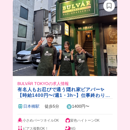
ゃない？🎀
みんなも一緒に働こうー！！
BULVÁR TOKYOの求人情報
有名人もお忍びで通う隠れ家ビアバー✨
【時給1400円〜/週1・3h~】仕事終わりの
ごほうびビール付き🍺仕事もプライベート
日本橋駅
徒歩5分
1400円〜
も楽しく！
小さめパーツネイルOK
髪色ハイトーンOK
ピアス複数OK！
NG