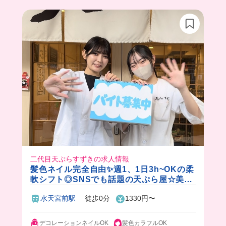
二代目天ぷらすずきの求人情報
髪色ネイル完全自由✨週1、1日3h~OKの柔
軟シフト◎SNSでも話題の天ぷら屋☆美味
しいまかない付き♪
水天宮前駅
徒歩0分
1330円〜
デコレーションネイルOK
髪色カラフルOK