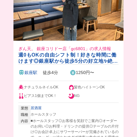
ぎん天。 銀座コリドー店「gc6801」の求人情報
週0もOKの自由シフト制！好きな時間に働
けます◎銀座駅から徒歩5分の好立地✨絶品
まかない付き♪
銀座駅
徒歩4分
1250円〜
ナチュラルネイルOK
髪色ハイトーンOK
ピアス1個までOK！
NG
居酒屋
業態
ホールスタッフ
職種
■ホールスタッフ◎お客様を笑顔でご案内◎オーダー
内容
のお伺い◎お料理・ドリンクの提供◎テーブルの片付
け◎お会計卓上にサワーサーバーが完備されているの