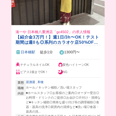
湊一や 日本橋八重洲店「gc4502」の求人情報
【紹介金3万円！】週1日/3h〜OK！テスト
期間は週0も◎系列のカラオケ店50%OFF
＆飲食店20%OFFの社割アリ！日本橋駅1
日本橋駅
徒歩1分
1300円〜
分の和モダンDining✨
ナチュラルネイルOK
髪色ハイトーンOK
ピアス1個までOK！
NG
居酒屋
,
和食
業態
ホール／キッチン補助／洗い場スタッフ
職種
■ホールスタッフ◎お客様のご案内◎オーダー受注◎
内容
お料理・ドリンクのご提供◎お会計◎片付け・清掃な
ど■キッチン補助◎簡単な盛り付け等の調理補助◎食
器・器具の洗浄◎厨房内の清掃など■洗い場◎食器・
器具の洗...