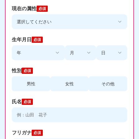
現在の属性
必須
生年月日
必須
性別
必須
男性
女性
その他
氏名
必須
フリガナ
必須