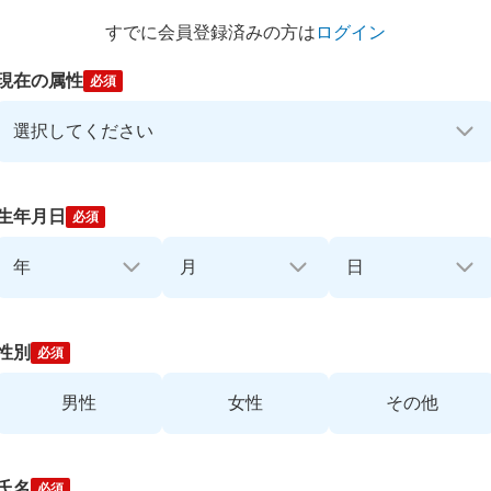
すでに会員登録済みの方は
ログイン
現在の属性
必須
生年月日
必須
性別
必須
男性
女性
その他
氏名
必須