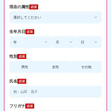
現在の属性
必須
生年月日
必須
性別
必須
男性
女性
その他
氏名
必須
フリガナ
必須